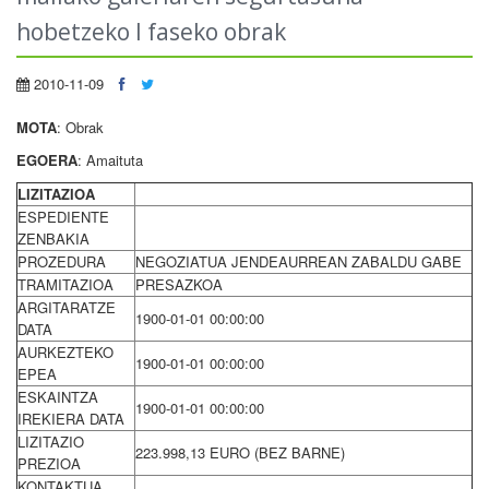
hobetzeko I faseko obrak
2010-11-09
MOTA
: Obrak
EGOERA
: Amaituta
LIZITAZIOA
ESPEDIENTE
ZENBAKIA
PROZEDURA
NEGOZIATUA JENDEAURREAN ZABALDU GABE
TRAMITAZIOA
PRESAZKOA
ARGITARATZE
1900-01-01 00:00:00
DATA
AURKEZTEKO
1900-01-01 00:00:00
EPEA
ESKAINTZA
1900-01-01 00:00:00
IREKIERA DATA
LIZITAZIO
223.998,13 EURO (BEZ BARNE)
PREZIOA
KONTAKTUA