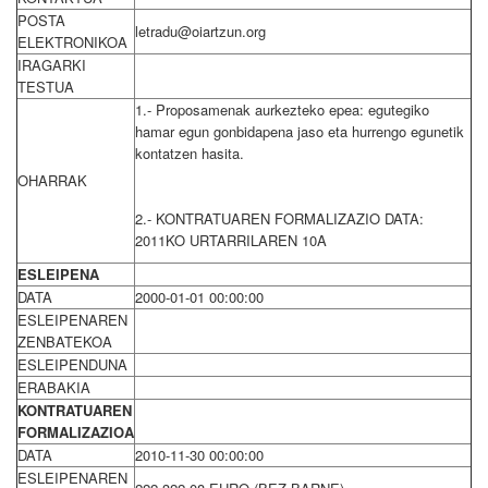
POSTA
letradu@oiartzun.org
ELEKTRONIKOA
IRAGARKI
TESTUA
1.- Proposamenak aurkezteko epea: egutegiko
hamar egun gonbidapena jaso eta hurrengo egunetik
kontatzen hasita.
OHARRAK
2.- KONTRATUAREN FORMALIZAZIO DATA:
2011KO URTARRILAREN 10A
ESLEIPENA
DATA
2000-01-01 00:00:00
ESLEIPENAREN
ZENBATEKOA
ESLEIPENDUNA
ERABAKIA
KONTRATUAREN
FORMALIZAZIOA
DATA
2010-11-30 00:00:00
ESLEIPENAREN