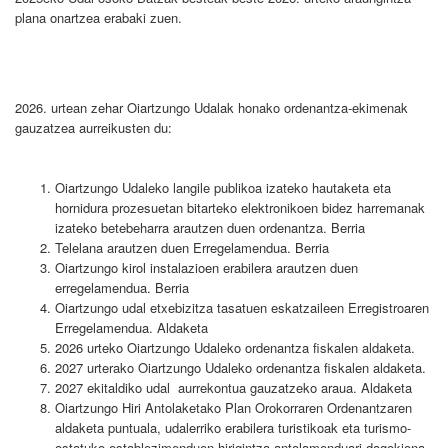
plana onartzea erabaki zuen.
2026. urtean zehar Oiartzungo Udalak honako ordenantza-ekimenak
gauzatzea aurreikusten du:
Oiartzungo Udaleko langile publikoa izateko hautaketa eta
hornidura prozesuetan bitarteko elektronikoen bidez harremanak
izateko betebeharra arautzen duen ordenantza. Berria
Telelana arautzen duen Erregelamendua. Berria
Oiartzungo kirol instalazioen erabilera arautzen duen
erregelamendua. Berria
Oiartzungo udal etxebizitza tasatuen eskatzaileen Erregistroaren
Erregelamendua. Aldaketa
2026 urteko Oiartzungo Udaleko ordenantza fiskalen aldaketa.
2027 urterako Oiartzungo Udaleko ordenantza fiskalen aldaketa.
2027 ekitaldiko udal aurrekontua gauzatzeko araua. Aldaketa
Oiartzungo Hiri Antolaketako Plan Orokorraren Ordenantzaren
aldaketa puntuala, udalerriko erabilera turistikoak eta turismo-
ostatuko establezimenduen hirigintza-antolamenduari dagokiona.