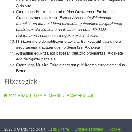
Aldaketa
Oiartzungo Hiri Antolaketako Plan Orokorraren Eraikuntza-
Ordenantzaren aldaketa,
Euskal Autonomía Erkidegoan
etxebizitzen eta zuzkidura-bizitokien gutxieneko bizigarritasun-
baldintzak eta diseinu-arauak arautzen duen 80/2022
Dekretuaren
xedapenetara egokitzeko. Aldaketa
Hiri izaerako bide publikoen erabilera, trafikoa, zirkulazioa eta
segurtasuna arautzen duen ordenantza. Aldaketa
Animalien edukitza eta babesari buruzko ordenantza. Aldaketa
edo derogazio partziala.
Oiartzungo Musika Eskola zerbitzu publikoaren erregelamendua.
Berria
Fitxategiak
2026 ARAUGINTZA PLANAREN IRAGARKIA.pdf
2026 © Oiartzungo Udala.
Lege Oharra
|
Erabilerreztasuna
|
Cookiei