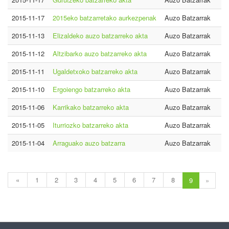
2015-11-17
2015eko batzarretako aurkezpenak
Auzo Batzarrak
2015-11-13
Elizaldeko auzo batzarreko akta
Auzo Batzarrak
2015-11-12
Altzibarko auzo batzarreko akta
Auzo Batzarrak
2015-11-11
Ugaldetxoko batzarreko akta
Auzo Batzarrak
2015-11-10
Ergoiengo batzarreko akta
Auzo Batzarrak
2015-11-06
Karrikako batzarreko akta
Auzo Batzarrak
2015-11-05
Iturriozko batzarreko akta
Auzo Batzarrak
2015-11-04
Arraguako auzo batzarra
Auzo Batzarrak
«
1
2
3
4
5
6
7
8
9
»