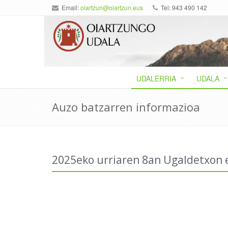
Email:
oiartzun@oiartzun.eus
Tel: 943 490 142
UDALERRIA
UDALA
Auzo batzarren informazioa
2025eko urriaren 8an Ugaldetxon 