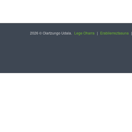
2026 © Oiartzungo Udala.
Lege Oharra
|
Erabilerreztasuna