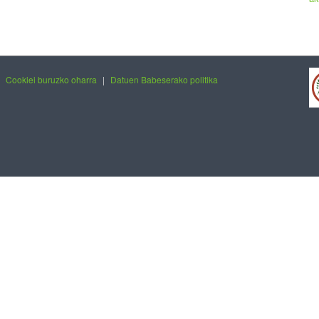
|
Cookiei buruzko oharra
|
Datuen Babeserako politika