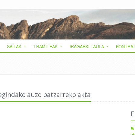
SAILAK
TRAMITEAK
IRAGARKI TAULA
KONTRAT
egindako auzo batzarreko akta
F
ak