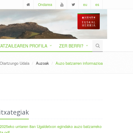
Ondarea
eu
es
ATZAILEAREN PROFILA
ZER BERRI?
Oiartzungo Udala
Auzoak
Auzo batzarren informazioa
itxategiak
2025eko urriaren 8an Ugaldetxon egindako auzo batzarreko
ta.pdf