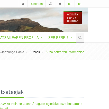
Ondarea
eu
es
ATZAILEAREN PROFILA
ZER BERRI?
Oiartzungo Udala
Auzoak
Auzo batzarren informazioa
itxategiak
2024ko irailaren 30ean Arraguan egindako auzo batzarreko
ta.pdf