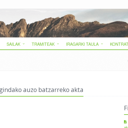
SAILAK
TRAMITEAK
IRAGARKI TAULA
KONTRAT
gindako auzo batzarreko akta
F
ak