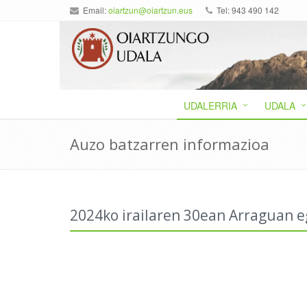
Email:
oiartzun@oiartzun.eus
Tel: 943 490 142
UDALERRIA
UDALA
Auzo batzarren informazioa
2024ko irailaren 30ean Arraguan e