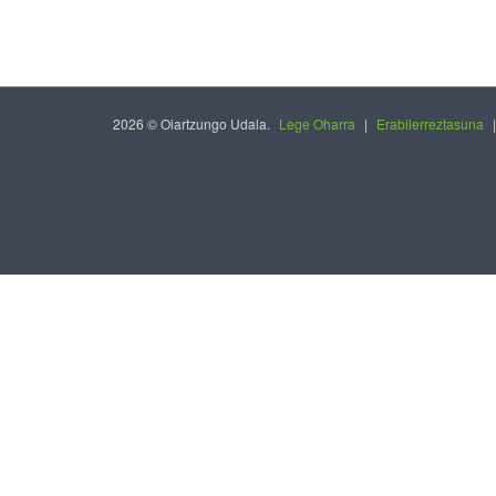
2026 © Oiartzungo Udala.
Lege Oharra
|
Erabilerreztasuna