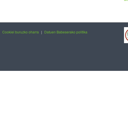
|
Cookiei buruzko oharra
|
Datuen Babeserako politika