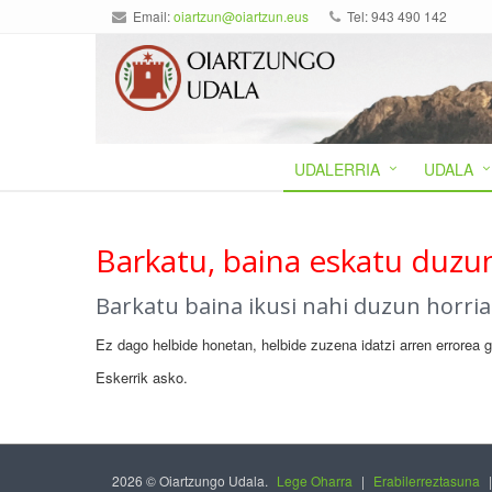
Email:
oiartzun@oiartzun.eus
Tel: 943 490 142
UDALERRIA
UDALA
Barkatu, baina eskatu duzun
Barkatu baina ikusi nahi duzun horri
Ez dago helbide honetan, helbide zuzena idatzi arren errorea 
Eskerrik asko.
2026 © Oiartzungo Udala.
Lege Oharra
|
Erabilerreztasuna