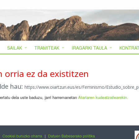
SAILAK
TRAMITEAK
IRAGARKI TAULA
KONTRAT
 orria ez da existitzen
alde hau:
https://www.oiartzun.eus/es/Feminismo/Estudio_sobre_
gertatu dela uste baduzu, jarri harremanetan
Atariaren kudeatzailearekin.
|
Cookiei buruzko oharra
|
Datuen Babeserako politika