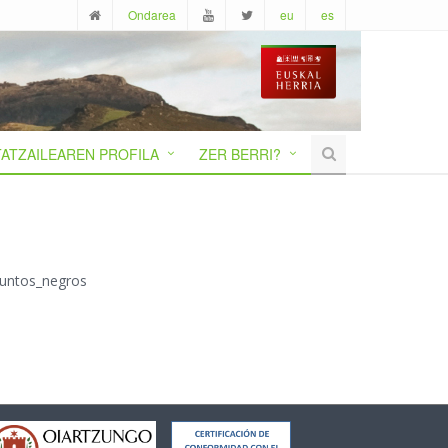
Ondarea
eu
es
ATZAILEAREN PROFILA
ZER BERRI?
puntos_negros