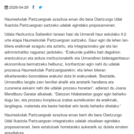
2026-04-29
Haurreskolak Partzuergoak ezezkoa eman dio bera Oiartzungo Udal
Ikastola Partzuergoan sartzeko udalak egindako proposamenari.
Udala Hezkuntza Sailarekin lanean hasi da Urmendi haur eskolako 0-2
urte etapa Haurreskolak Partzuergoan sartzeko. Gaur egin da lehen lan-
bilera eraikinak ezagutu eta aztertu, eta integraziorako gai eta lan
administratibo nagusiez jarduteko. “Erakunde publiko bati dagokion
erantzukizun eta ardura instituzionaletik eta Urmendiren bideragarritasun
ekonomikoa bermatzeko helburuz, konfiantzan egin nahi du udalak
prozesua Haurreskolak Partzuergoarekin; eta lehen bileran
elkarlanerako borondatea erakutsi dute bi erakundeek. Bestalde,
Urmendiko langile zein familiei ahalik eta arretarik handiena eta
zuzenena eskaini nahi die udalak prozesu honetan”, adierazi du Joana
Mendiburu Garaiar alkateak. “Datozen hilabeteetan gogor egin beharko
dugu lan, eta prozesu konplexua izatea aurreikusten da eraikinak,
langilegoa, materiala eta beste hainbat arlo landu beharko direlako.”
Haurreskolak Partzuergoak ezezkoa eman berri dio bera Oiartzungo
Udal Ikastola Partzuergoan integratzeko udalak otsailean egindako
proposamenari, bere estatutuek horretarako aukerarik ez dutela ematen
argudiatuta.