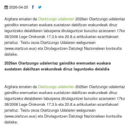
2026-04-20
Argitara ematen da
Oiartzungo udalerrian
2026an Oiartzungo udalerriaz
gaindiko eremuetan euskara sustatzen dabiltzan erakundeak diruz
laguntzeko deialdiaren laburpena dirulaguntzei buruzko azaroaren 17ko
38/2008 Lege Orokorrak 17.3.b eta 20.8.a artikuluetan ezarritakoari
jarraituz. Testu osoa Oiartzungo Udalaren webgunean
(www.oiartzun.eus) eta Dirulaguntzen Datutegi Nazionalean kontsulta
daiteke.
2026an Oiartzungo udalerriaz gaindiko eremuetan euskara
sustatzen dabiltzan erakundeak
diruz laguntzeko deialdia
Argitara ematen da
Oiartzungo udalerrian
2026an Oiartzungo udalerriaz
gaindiko eremuetan euskara sustatzen dabiltzan erakundeak diruz
laguntzeko deialdiaren laburpena dirulaguntzei buruzko azaroaren 17ko
38/2008 Lege Orokorrak 17.3.b eta 20.8.a artikuluetan ezarritakoari
jarraituz. Testu osoa Oiartzungo Udalaren webgunean
(www.oiartzun.eus) eta Dirulaguntzen Datutegi Nazionalean kontsulta
daiteke.