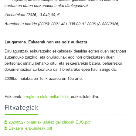
sustatzen duten erakundeentzako dirulaguntzak.
Zenbatekoa (2026): 3.040,00, €.
Aurrekontu-partida (2026):
0321.481.335.00.01 2026 (A-830/2026)
Laugarrena. Eskaerak non eta noiz aurkeztu
Dirulaguntzak eskuratzeko eskabideak deialdia egiten duen organoari
zuzenduko zaizkio, eta onuradunak edo hori ordezkatzen duen
pertsonak sinatu beharko ditu; eta eskaerarekin batera, beharrezko
dokumentazioa aurkeztuko da. Horretarako epea hau izango da:
2026ko maiatzaren 1etik azaroaren 15a arte.
Eskaerak
erregistro elektroniko bidez
aurkeztuko dira.
Fitxategiak
20260327 oinarriak udalaz gaindikoak EUS.pdf
Eskaera_erakundeak.pdf