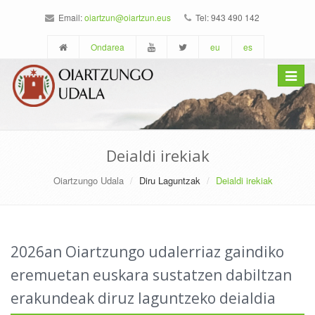
Email:
oiartzun@oiartzun.eus
Tel: 943 490 142
Ondarea
eu
es
Toggle
navigat
Deialdi irekiak
Oiartzungo Udala
Diru Laguntzak
Deialdi irekiak
2026an Oiartzungo udalerriaz gaindiko
eremuetan euskara sustatzen dabiltzan
erakundeak diruz laguntzeko deialdia