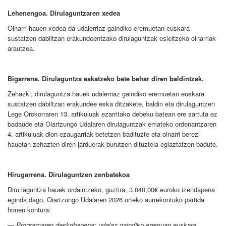
Lehenengoa. Dirulaguntzaren xedea
Oinarri hauen xedea da udalerriaz gaindiko eremuetan euskara
sustatzen dabiltzan erakundeentzako dirulaguntzak esleitzeko oinarriak
arautzea.
Bigarrena. Dirulaguntza eskatzeko bete behar diren baldintzak.
Zehazki, dirulaguntza hauek udalerriaz gaindiko eremuetan euskara
sustatzen dabiltzan erakundee eska ditzakete, baldin eta dirulaguntzen
Lege Orokorraren 13. artikuluak ezarritako debeku batean ere sartuta ez
badaude eta Oiartzungo Udalaren dirulaguntzak emateko ordenantzaren
4. artikuluak dion ezaugarriak betetzen badituzte eta oinarri berezi
hauetan zehazten diren jarduerak burutzen dituztela egiaztatzen badute.
Hirugarrena. Dirulaguntzen zenbatekoa
Diru laguntza hauek ordaintzeko, guztira, 3.040,00€ euroko izendapena
eginda dago, Oiartzungo Udalaren 2026 urteko aurrekontuko partida
honen kontura:
— Programaren deskribapena: udalaz gaindiko eremuan euskara