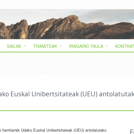
SAILAK
TRAMITEAK
IRAGARKI TAULA
KONTRAT
ko Euskal Unibertsitateak (UEU) antolatutak
 herritarrek Udako Euskal Unibertsitateak (UEU) antolatutako
F