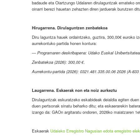
badaude eta Oiartzungo Udalaren dirulaguntzak emateko orde
oinarri berezi hauetan zehazten diren jarduerak burutzen dit
Hirugarrena. Dirulaguntzen zenbatekoa
Diru laguntza hauek ordaintzeko, guztira, 300,00€ euroko 
aurrekontuko partida honen kontura:
— Programaren deskribapena: Udako Euskal Unibertsitateak 
Zenbatekoa (2026): 300,00 €.
Aurrekontu-partida (2026):
0321.481.335.00.06 2026 (A-833 
Laugarrena. Eskaerak non eta noiz aurkeztu
Dirulaguntzak eskuratzeko eskabideak deialdia egiten duen
duen pertsonak sinatu beharko ditu; eta eskaerarekin bate
izango da: GAOn argitaratu ondoren, 2026ko maiatzaren 1et
Eskaerak
Udaleko Erregistro Nagusian edota erregistro elek