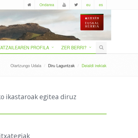
Ondarea
eu
es
ATZAILEAREN PROFILA
ZER BERRI?
Oiartzungo Udala
Diru Laguntzak
Deialdi irekiak
o ikastaroak egitea diruz
itxategiak