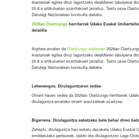
ikastaroak egitea diruz laguntzeko deialdiaren laburpena d
20.8.a artikuluetan ezarritakoari jarraituz. Testu osoa Oia
Datutegi Nazionalean kontsulta daiteke.
2026an Oiartzungo
herritarrek Udako Euskal Unibertsita
deialdia
Argitara ematen da
Oiartzungo udalerrian
2026an Oiartzungo
ikastaroak egitea diruz laguntzeko deialdiaren laburpena d
20.8.a artikuluetan ezarritakoari jarraituz. Testu osoa Oia
Datutegi Nazionalean kontsulta daiteke.
Lehenengoa. Dirulaguntzaren xedea
Oinarri hauen xedea da 2026an Oiartzungo herritarrek Udako
dirulaguntza emateko oinarri arautzaileak ezartzea.
Bigarrena. Dirulaguntza eskatzeko bete behar diren bald
Zehazki, dirulaguntza hau eskatu dezakete Udako Euskal Un
erroldatutako pertsonek, baldin eta dirulaguntzen Lege Orok