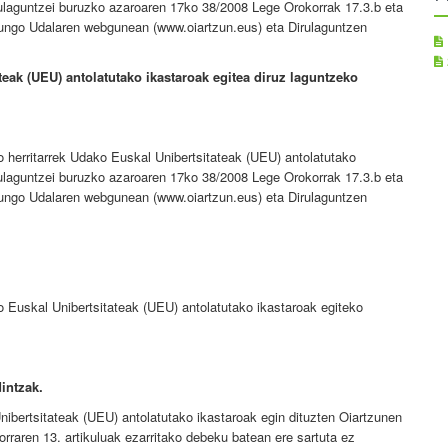
irulaguntzei buruzko azaroaren 17ko 38/2008 Lege Orokorrak 17.3.b eta
rtzungo Udalaren webgunean (www.oiartzun.eus) eta Dirulaguntzen
teak (UEU) antolatutako ikastaroak egite
a diruz laguntzeko
 herritarrek Udako Euskal Unibertsitateak (UEU) antolatutako
irulaguntzei buruzko azaroaren 17ko 38/2008 Lege Orokorrak 17.3.b eta
rtzungo Udalaren webgunean (www.oiartzun.eus) eta Dirulaguntzen
 Euskal Unibertsitateak (UEU) antolatutako ikastaroak egiteko
intzak.
ibertsitateak (UEU) antolatutako ikastaroak egin dituzten Oiartzunen
orraren 13. artikuluak ezarritako debeku batean ere sartuta ez