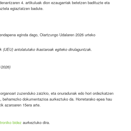
nantzaren 4. artikuluak dion ezaugarriak betetzen badituzte eta
uztela egiaztatzen badute.
izendapena eginda dago, Oiartzungo Udalaren 2026 urteko
(UEU) antolatutako ikastaroak egiteko dirulaguntzak.
/2026)
 organoari zuzenduko zaizkio, eta onuradunak edo hori ordezkatzen
ra, beharrezko dokumentazioa aurkeztuko da. Horretarako epea hau
ik azaroaren 15era arte.
troniko bidez
aurkeztuko dira.