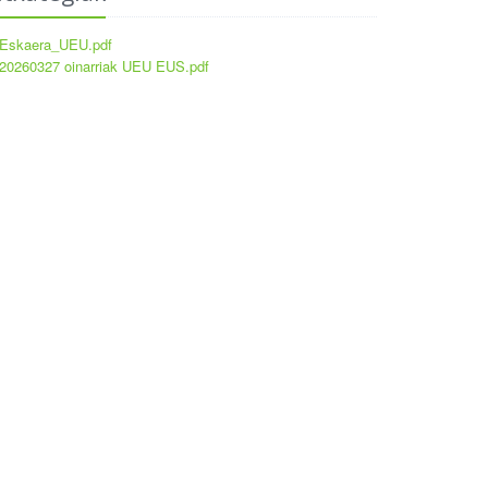
Eskaera_UEU.pdf
20260327 oinarriak UEU EUS.pdf