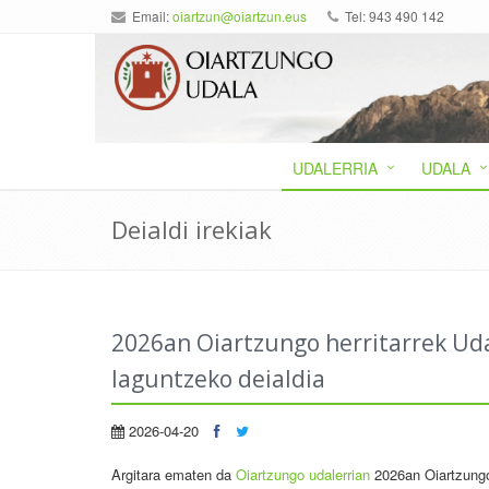
Email:
oiartzun@oiartzun.eus
Tel: 943 490 142
UDALERRIA
UDALA
Deialdi irekiak
2026an Oiartzungo herritarrek Uda
laguntzeko deialdia
2026-04-20
Argitara ematen da
Oiartzungo udalerrian
2026an Oiartzungo