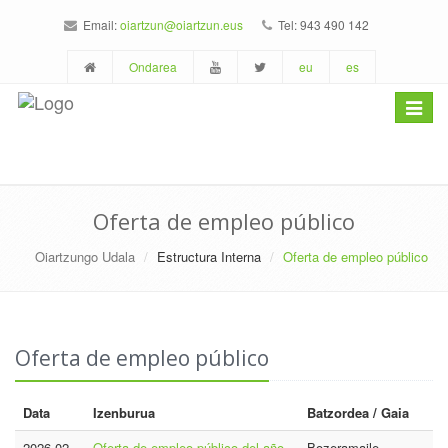
Email:
oiartzun@oiartzun.eus
Tel: 943 490 142
Ondarea
eu
es
Toggle
navigat
Oferta de empleo público
Oiartzungo Udala
Estructura Interna
Oferta de empleo público
Oferta de empleo público
Data
Izenburua
Batzordea / Gaia
2026-02-
Oferta de empleo público del año
Bozeramaile