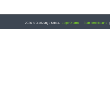
2026 © Oiartzungo Udala.
Lege Oharra
|
Erabilerreztasuna