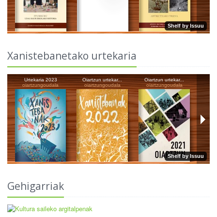
Xanistebanetako urtekaria
Gehigarriak