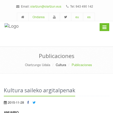
Email:
oiartzun@oiartzun.eus
Tel: 943 490 142
Ondarea
eu
es
Toggle
navigat
Publicaciones
Oiartzungo Udala
Cultura
Publicaciones
Kultura saileko argitalpenak
2015-11-28
ANUARIO