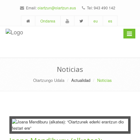
Email:
oiartzun@oiartzun.eus
Tel: 943 490 142
Ondarea
eu
es
Toggle
navigat
Noticias
Oiartzungo Udala
Actualidad
Noticias