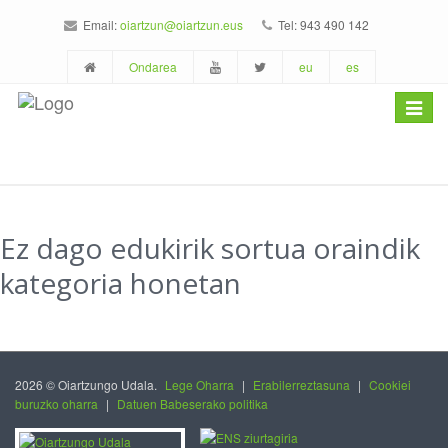
Email:
oiartzun@oiartzun.eus
Tel: 943 490 142
Ondarea
eu
es
Toggle
navigat
Ez dago edukirik sortua oraindik
kategoria honetan
2026 © Oiartzungo Udala.
Lege Oharra
|
Erabilerreztasuna
|
Cookiei
buruzko oharra
|
Datuen Babeserako politika