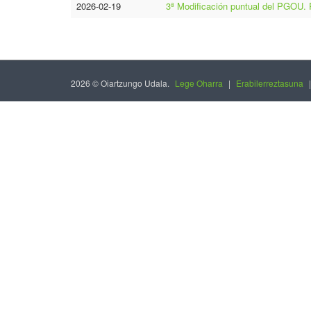
2026-02-19
3ª Modificación puntual del PGOU. 
2026 © Oiartzungo Udala.
Lege Oharra
|
Erabilerreztasuna