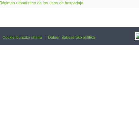
Régimen urbanístico de los usos de hospedaje
|
Cookiei buruzko oharra
|
Datuen Babeserako politika