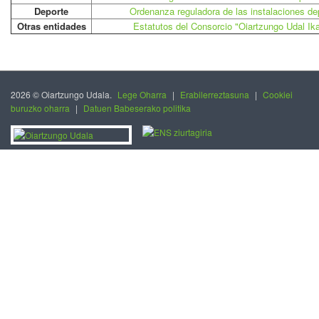
Deporte
Ordenanza reguladora de las instalaciones de
Otras entidades
Estatutos del Consorcio "Oiartzungo Udal Ik
2026 © Oiartzungo Udala.
Lege Oharra
|
Erabilerreztasuna
|
Cookiei
buruzko oharra
|
Datuen Babeserako politika