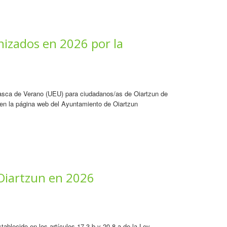
nizados en 2026 por la
 Vasca de Verano (UEU) para ciudadanos/as de Oiartzun de
r en la página web del Ayuntamiento de Oiartzun
 Oiartzun en 2026
ablecido en los artículos 17.3.b y 20.8.a de la Ley