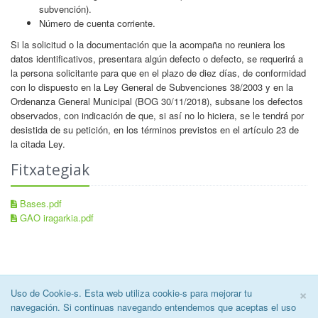
subvención).
Número de cuenta corriente.
Si la solicitud o la documentación que la acompaña no reuniera los
datos identificativos, presentara algún defecto o defecto, se requerirá a
la persona solicitante para que en el plazo de diez días, de conformidad
con lo dispuesto en la Ley General de Subvenciones 38/2003 y en la
Ordenanza General Municipal (BOG 30/11/2018), subsane los defectos
observados, con indicación de que, si así no lo hiciera, se le tendrá por
desistida de su petición, en los términos previstos en el artículo 23 de
la citada Ley.
Fitxategiak
Bases.pdf
GAO iragarkia.pdf
C
×
Uso de Cookie-s. Esta web utiliza cookie-s para mejorar tu
2026 © Oiartzungo Udala.
Lege Oharra
|
Erabilerreztasuna
|
Cookiei
navegación. Si continuas navegando entendemos que aceptas el uso
buruzko oharra
|
Datuen Babeserako politika