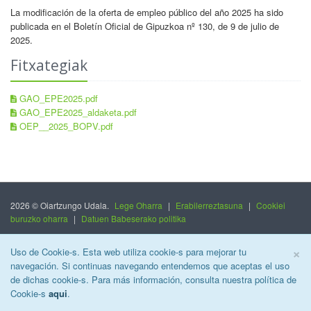
La modificación de la oferta de empleo público del año 2025 ha sido
publicada en el Boletín Oficial de Gipuzkoa nº 130, de 9 de julio de
2025.
Fitxategiak
GAO_EPE2025.pdf
GAO_EPE2025_aldaketa.pdf
OEP__2025_BOPV.pdf
2026 © Oiartzungo Udala.
Lege Oharra
|
Erabilerreztasuna
|
Cookiei
buruzko oharra
|
Datuen Babeserako politika
C
×
Uso de Cookie-s. Esta web utiliza cookie-s para mejorar tu
navegación. Si continuas navegando entendemos que aceptas el uso
de dichas cookie-s. Para más información, consulta nuestra política de
Cookie-s
aqui
.