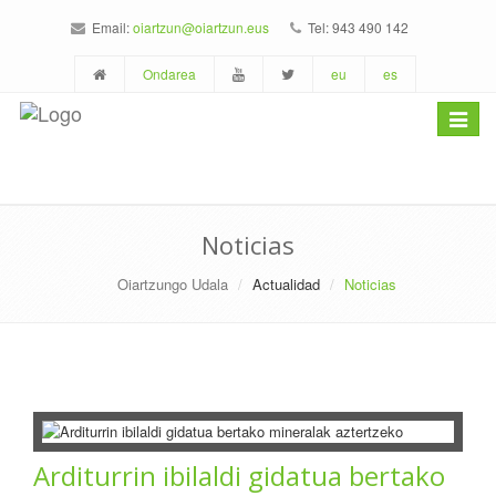
Email:
oiartzun@oiartzun.eus
Tel: 943 490 142
Ondarea
eu
es
Toggle
navigat
Noticias
Oiartzungo Udala
Actualidad
Noticias
Arditurrin ibilaldi gidatua bertako