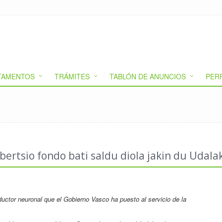
TAMENTOS
TRÁMITES
TABLÓN DE ANUNCIOS
PER
ertsio fondo bati saldu diola jakin du Udala
raductor neuronal que el Gobierno Vasco ha puesto al servicio de la