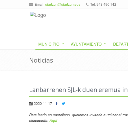
Email:
oiartzun@oiartzun.eus
Tel: 943 490 142
MUNICIPIO
AYUNTAMIENTO
DEPAR
Noticias
Lanbarrenen SJL-k duen eremua inb
2020-11-17
Para leerlo en castellano
, queremos invitarle a utilizar el t
ciudadanía:
Aquí