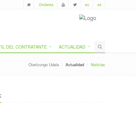
Ondarea
eu
es
FIL DEL CONTRATANTE
ACTUALIDAD
Oiartzungo Udala
Actualidad
Noticias
k