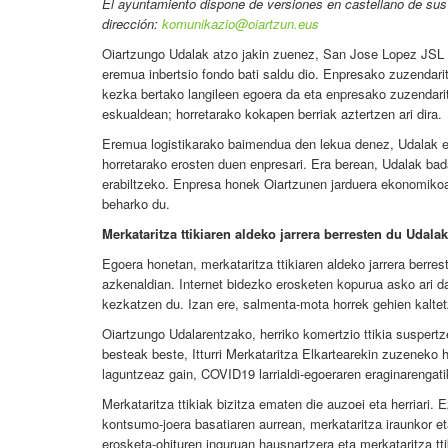
El ayuntamiento dispone de versiones en castellano de sus 
dirección:
komunikazio@oiartzun.eus
Oiartzungo Udalak atzo jakin zuenez, San Jose Lopez JSL S
eremua inbertsio fondo bati saldu dio. Enpresako zuzendari
kezka bertako langileen egoera da eta enpresako zuzendari
eskualdean; horretarako kokapen berriak aztertzen ari dira.
Eremua logistikarako baimendua den lekua denez, Udalak ezin
horretarako erosten duen enpresari. Era berean, Udalak ba
erabiltzeko. Enpresa honek Oiartzunen jarduera ekonomikoa
beharko du.
Merkataritza ttikiaren aldeko jarrera berresten du Udalak
Egoera honetan, merkataritza ttikiaren aldeko jarrera berre
azkenaldian. Internet bidezko erosketen kopurua asko ari d
kezkatzen du. Izan ere, salmenta-mota horrek gehien kaltet
Oiartzungo Udalarentzako, herriko komertzio ttikia suspert
besteak beste, Itturri Merkataritza Elkartearekin zuzenek
laguntzeaz gain, COVID19 larrialdi-egoeraren eraginarengatik
Merkataritza ttikiak bizitza ematen die auzoei eta herriari. 
kontsumo-joera basatiaren aurrean, merkataritza iraunkor et
erosketa-ohituren inguruan hausnartzera eta merkataritza tti