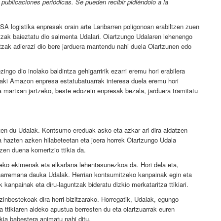
publicaciones periódicas. Se pueden recibir pidiéndolo a la
A logistika enpresak orain arte Lanbarren poligonoan erabiltzen zuen
tzak baieztatu dio salmenta Udalari. Oiartzungo Udalaren lehenengo
tzak adierazi dio bere jarduera mantendu nahi duela Oiartzunen edo
go dio inolako baldintza gehigarririk ezarri eremu hori erabilera
daki Amazon enpresa estatubatuarrak interesa duela eremu hori
 martxan jartzeko, beste edozein enpresak bezala, jarduera tramitatu
sten du Udalak. Kontsumo-ereduak asko eta azkar ari dira aldatzen
a hazten azken hilabeteetan eta joera horrek Oiartzungo Udala
zen duena komertzio ttikia da.
zeko ekimenak eta elkarlana lehentasunezkoa da. Hori dela eta,
o harremana dauka Udalak. Herrian kontsumitzeko kanpainak egin eta
 kanpainak eta diru-laguntzak bideratu dizkio merkataritza ttikiari.
Ezinbestekoak dira herri-bizitzarako. Horregatik, Udalak, egungo
a ttikiaren aldeko apustua berresten du eta oiartzuarrak euren
kia babestera animatu nahi ditu.