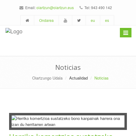
Email:
oiartzun@oiartzun.eus
Tel: 943 490 142
Ondarea
eu
es
Toggle
navigat
Noticias
Oiartzungo Udala
Actualidad
Noticias