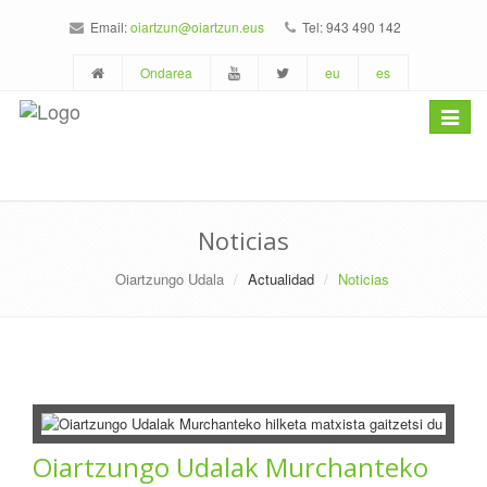
Email:
oiartzun@oiartzun.eus
Tel: 943 490 142
Ondarea
eu
es
Toggle
navigat
Noticias
Oiartzungo Udala
Actualidad
Noticias
Oiartzungo Udalak Murchanteko