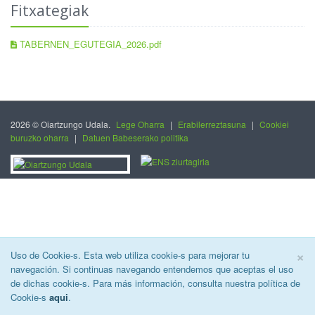
Fitxategiak
TABERNEN_EGUTEGIA_2026.pdf
2026 © Oiartzungo Udala.
Lege Oharra
|
Erabilerreztasuna
|
Cookiei
buruzko oharra
|
Datuen Babeserako politika
C
×
Uso de Cookie-s. Esta web utiliza cookie-s para mejorar tu
navegación. Si continuas navegando entendemos que aceptas el uso
de dichas cookie-s. Para más información, consulta nuestra política de
Cookie-s
aqui
.