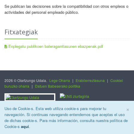
Se publican las decisiones sobre la compatibilidad con otros empleos o
actividades del personal empleado público.
Fitxategiak
Enplegatu publikoen bateragarritasunen ebazpenak.pdf
2026 © Oiartzungo Udala.
Lege Oharra
|
Erabilerreztasuna
|
Cookiei
buruzko oharra
|
Datuen Babeserako politika
C
×
Uso de Cookie-s. Esta web utiliza cookie-s para mejorar tu
navegación. Si continuas navegando entendemos que aceptas el uso
de dichas cookie-s. Para más información, consulta nuestra política de
Cookie-s
aqui
.