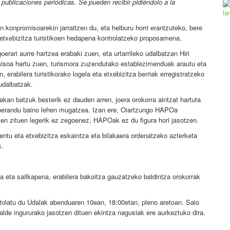
publicaciones periódicas. Se pueden recibir pidiéndolo a la
n konpromisoarekin jarraitzen du, eta helburu horri erantzuteko, bere
 etxebizitza turistikoen hedapena kontrolatzeko proposamena.
rari aurre hartzea erabaki zuen, eta urtarrileko udalbatzan Hiri
soa hartu zuen, turismora zuzendutako establezimenduak arautu eta
 erabilera turistikorako logela eta etxebizitza berriak erregistratzeko
udalbatzak.
akan batzuk besterik ez dauden arren, joera orokorra aintzat hartuta
 berandu baino lehen mugatzea. Izan ere, Oiartzungo HAPOa
zen zituen legerik ez zegoenez, HAPOak ez du figura hori jasotzen.
ntu eta etxebizitza eskaintza eta bilakaera ordenatzeko azterketa
k.
oa eta sailkapena, erabilera bakoitza gauzatzeko baldintza orokorrak
olatu du Udalak abenduaren 10ean, 18:00etan, pleno aretoan. Saio
lde ingururako jasotzen dituen ekintza nagusiak ere aurkeztuko dira.