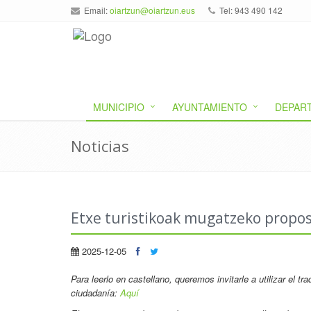
Email:
oiartzun@oiartzun.eus
Tel: 943 490 142
MUNICIPIO
AYUNTAMIENTO
DEPAR
Noticias
Etxe turistikoak mugatzeko propo
2025-12-05
Para leerlo en castellano, queremos invitarle a utilizar el t
ciudadanía:
Aquí