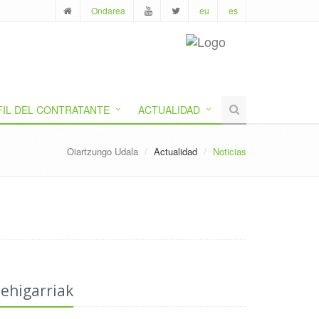
Ondarea
eu
es
FIL DEL CONTRATANTE
ACTUALIDAD
Oiartzungo Udala
Actualidad
Noticias
ehigarriak