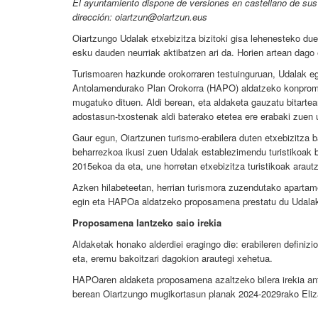
El ayuntamiento dispone de versiones en castellano de sus 
dirección: oiartzun@oiartzun.eus
Oiartzungo Udalak etxebizitza bizitoki gisa lehenesteko due
esku dauden neurriak aktibatzen ari da. Horien artean dago
Turismoaren hazkunde orokorraren testuinguruan, Udalak egoe
Antolamendurako Plan Orokorra (HAPO) aldatzeko konpromi
mugatuko dituen. Aldi berean, eta aldaketa gauzatu bitartean,
adostasun-txostenak aldi baterako etetea ere erabaki zuen 
Gaur egun, Oiartzunen turismo-erabilera duten etxebizitza b
beharrezkoa ikusi zuen Udalak establezimendu turistikoak
2015ekoa da eta, une horretan etxebizitza turistikoak araut
Azken hilabeteetan, herrian turismora zuzendutako apartame
egin eta HAPOa aldatzeko proposamena prestatu du Udala
Proposamena lantzeko saio irekia
Aldaketak honako alderdiei eragingo die: erabileren definizi
eta, eremu bakoitzari dagokion arautegi xehetua.
HAPOaren aldaketa proposamena azaltzeko bilera irekia ant
berean Oiartzungo mugikortasun planak 2024-2029rako Eliza