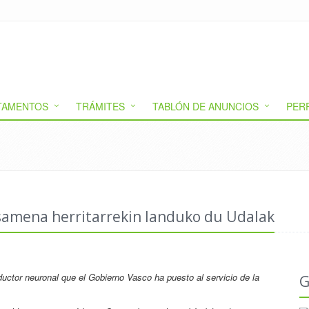
TAMENTOS
TRÁMITES
TABLÓN DE ANUNCIOS
PER
samena herritarrekin landuko du Udalak
raductor neuronal que el Gobierno Vasco ha puesto al servicio de la
G