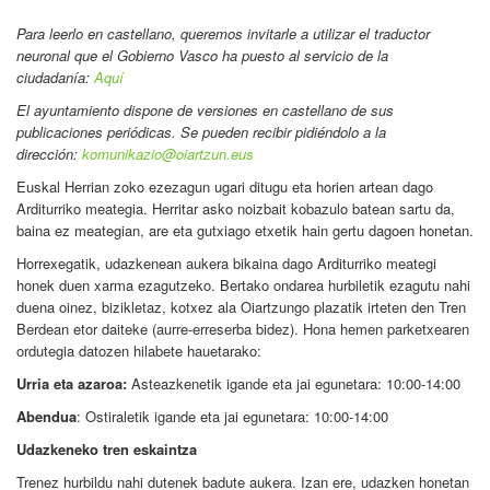
Para leerlo en castellano
, queremos invitarle a utilizar el traductor
neuronal que el Gobierno Vasco ha puesto al servicio de la
ciudadanía:
Aquí
El ayuntamiento dispone de versiones en castellano de sus
publicaciones periódicas. Se pueden recibir pidiéndolo a la
dirección:
komunikazio@oiartzun.eus
Euskal Herrian zoko ezezagun ugari ditugu eta horien artean dago
Arditurriko meategia. Herritar asko noizbait kobazulo batean sartu da,
baina ez meategian, are eta gutxiago etxetik hain gertu dagoen honetan.
Horrexegatik, udazkenean aukera bikaina dago Arditurriko meategi
honek duen xarma ezagutzeko. Bertako ondarea hurbiletik ezagutu nahi
duena oinez, bizikletaz, kotxez ala Oiartzungo plazatik irteten den Tren
Berdean etor daiteke (aurre-erreserba bidez). Hona hemen parketxearen
ordutegia datozen hilabete hauetarako:
Urria eta azaroa:
Asteazkenetik igande eta jai egunetara: 10:00-14:00
Abendua
: Ostiraletik igande eta jai egunetara: 10:00-14:00
Udazkeneko tren eskaintza
Trenez hurbildu nahi dutenek badute aukera. Izan ere, udazken honetan