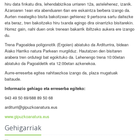
hiru data finkatu dira, lehendabizikoa urriaren 12a, astelehenez, izanik.
Azaroaren 1ean eta abenduaren 6an ere eskaintza berbera izango da.
Aurten meategiko bisita bakoitzean gehienez 9 pertsona sartu daitezke
eta beraz, tren bakoitzeko hiru txanda egingo dira oinarrizko bisitarekin.
Horrez gain, nahi duen orok trenean bakarrik ibiltzeko aukera ere izango
du.
Trena Pagoaldea poligonotik (Ergoien) abiatuko da Arditurrira, bidean
Aiako Harriko natura Parkean murgilduz. Hautatzen den bisitaren
arabera tren ordutegi bat egokituko da. Lehenengo trena 10:00etan
abiatuko da Pagoaldetik eta 12:00etan azkenekoa.
Aurre-erreserba egitea nahitaezkoa izango da, plaza mugatuak
baitaude.
Informazio gehiago eta erreserba egiteko:
943 49 50 69/688 89 50 68
arditurri@gipuzkoanatura.eus
www.gipuzkoanatura.eus
Gehigarriak