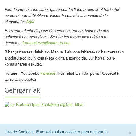
Para leerlo en castellano
, queremos invitarle a utilizar el traductor
neuronal que el Gobierno Vasco ha puesto al servicio de la
ciudadanía:
Aquí
El ayuntamiento dispone de versiones en castellano de sus
publicaciones periódicas. Se pueden recibir pidiéndolo a la
dirección:
komunikazio@oiartzun.eus
Bihar (asteartea, hilak 12) Manuel Lekuona bibliotekak haurrentzako
antolatutako ipuin kontaketa digitala izango da, Lur Korta ipuin-
kontalariaren eskutik.
Kortaren Youtubeko
kanalean
ikusi ahal izan da ipuna 16:00etatik
aurrera, astebetez.
Gehigarriak
C
×
Uso de Cookie-s. Esta web utiliza cookie-s para mejorar tu
2026 © Oiartzungo Udala.
Lege Oharra
|
Erabilerreztasuna
|
Cookiei