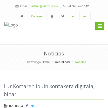
Email:
oiartzun@oiartzun.eus
Tel: 943 490 142
Ondarea
eu
es
Toggle
navigat
Noticias
Oiartzungo Udala
Actualidad
Noticias
Lur Kortaren ipuin kontaketa digitala,
bihar
2020-05-04