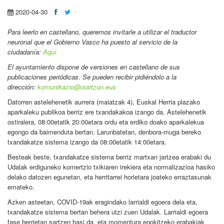
2020-04-30
Para leerlo en castellano
, queremos invitarle a utilizar el traductor
neuronal que el Gobierno Vasco ha puesto al servicio de la
ciudadanía:
Aquí
El ayuntamiento dispone de versiones en castellano de sus
publicaciones periódicas. Se pueden recibir pidiéndolo a la
dirección:
komunikazio@oiartzun.eus
Datorren astelehenetik aurrera (maiatzak 4), Euskal Herria plazako
aparkaleku publikoa berriz ere txandakakoa izango da. Astelehenetik
ostiralera, 08:00etatik 20:00etara ordu eta erdiko doako aparkalekua
egongo da baimenduta bertan. Larunbatetan, denbora-muga bereko
txandakatze sistema izango da 08:00etatik 14:00etara.
Besteak beste, txandakatze sistema berriz martxan jartzea erabaki du
Udalak erdiguneko komertzio txikiaren irekiera eta normalizazioa hasiko
delako datozen egunetan, eta herritarrei horietara joateko erraztasunak
emateko.
Azken asteetan, COVID-19ak eragindako larrialdi egoera dela eta,
txandakatze sistema bertan behera utzi zuen Udalak. Larrialdi egoera
fase berrietan sartzen hasi da, eta momentura egokitzeko erabakiak