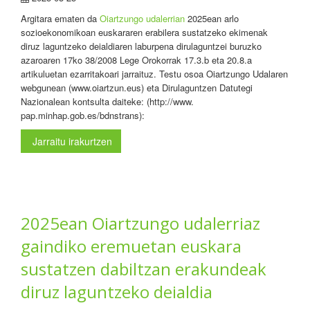
Argitara ematen da
Oiartzungo udalerrian
2025ean arlo
sozioekonomikoan euskararen erabilera sustatzeko ekimenak
diruz laguntzeko deialdiaren laburpena dirulaguntzei buruzko
azaroaren 17ko 38/2008 Lege Orokorrak 17.3.b eta 20.8.a
artikuluetan ezarritakoari jarraituz. Testu osoa Oiartzungo Udalaren
webgunean (www.oiartzun.eus) eta Dirulaguntzen Datutegi
Nazionalean kontsulta daiteke: (http://www.
pap.minhap.gob.es/bdnstrans):
Jarraitu irakurtzen
2025ean Oiartzungo udalerriaz
gaindiko eremuetan euskara
sustatzen dabiltzan erakundeak
diruz laguntzeko deialdia