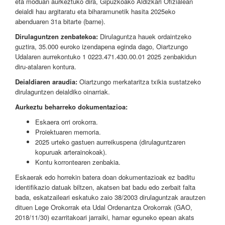
eta moduan aurkeztuko dira, Gipuzkoako Aldizkari Ofizialean
deialdi hau argitaratu eta biharamunetik hasita 2025eko
abenduaren 31a bitarte (barne).
Dirulaguntzen zenbatekoa:
Dirulaguntza hauek ordaintzeko
guztira, 35.000 euroko izendapena eginda dago, Oiartzungo
Udalaren aurrekontuko 1 0223.471.430.00.01 2025 zenbakidun
diru-atalaren kontura.
Deialdiaren araudia:
Oiartzungo merkataritza txikia sustatzeko
dirulaguntzen deialdiko oinarriak.
Aurkeztu beharreko dokumentazioa:
Eskaera orri orokorra.
Proiektuaren memoria.
2025 urteko gastuen aurreikuspena (dirulaguntzaren
kopuruak arterainokoak).
Kontu korrontearen zenbakia.
Eskaerak edo horrekin batera doan dokumentazioak ez baditu
identifikazio datuak biltzen, akatsen bat badu edo zerbait falta
bada, eskatzaileari eskatuko zaio 38/2003 dirulaguntzak arautzen
dituen Lege Orokorrak eta Udal Ordenantza Orokorrak (GAO,
2018/11/30) ezarritakoari jarraiki, hamar eguneko epean akats