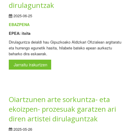
dirulaguntzak
2025-06-25
EBAZPENA
EPEA: itxita
Dirulaguntza deialdi hau Gipuzkoako Aldizkari Ofizialean argitaratu
eta hurrengo egunetik hasita, hilabete bateko epean aurkeztu
beharko dira eskaerak.
Jarraitu irakurtzen
Oiartzunen arte sorkuntza- eta
ekoizpen- prozesuak garatzen ari
diren artistei dirulaguntzak
2025-05-26