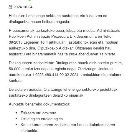
2024-10-24
Helburua: Lehenengo sektorea sustatzea eta indartzea da
dirulaguntza hauen helburu nagusia.
Proposamenak aurkezteko epea, lekua eta modua: Administrazio
Publikoen Administrazio Prozedura Erkidearen urriaren 1eko
39/2015 Legearen 16.4 artikuluan jasotako tokietan eta moduan
aurkeztuko dira, Gipuzkoako Aldizkari Ofizialean deialdi hau
argitaratu eta biharamunetik hasita 2024 abenduaren 1a bitarte.
Dirulaguntzen zenbatekoa: Dirulaguntza hauek ordaintzeko guztira,
50.000 euroko izendapena eginda dago, Oiartzungo Udalaren
aurrekontuko 1 0223.480.414.00.02 2024 zenbakidun diru-atalaren
kontura.
Deialdiaren araudia: Oiartzungo lehenengo sektoreko proiektuak
sustatzeko dirulaguntzen deialdiko oinarriak.
Aurkeztu beharreko dokumentazioa:
Eskaera orri orokorra.
Ustiategien errolda-agiria.
Kontu korrontearen zenbakia eta honen titulartasunaren
ziurtagiria.