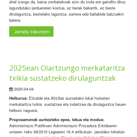
ahal izango da, baina zenbatekoak ezin du inola ere gainditu diruz
lagundutako jardueraren kostua, ez berak bakarrik, ez beste
dirulaguntza, bestelako laguntza, sarrera edo baliabide batzuekin
batera.
Jarraitu irakurtzen
2025ean Oiartzungo merkataritza
txikia sustatzeko dirulaguntzak
2025-04-04
Helburua:
Elizalde eta Altzibar auzoetako lokal hutsetan
merkataritza txikia sustatzea eta indartzea da dirulaguntza hauen
helburu nagusia.
Proposamenak aurkezteko epea, lekua eta modua:
Administrazio Publikoen Administrazio Prozedura Erkidearen
urriaren 1eko 39/2015 Legearen 16.4 artikuluan jasotako tokietan