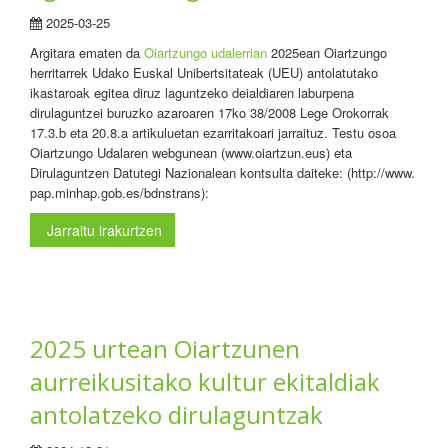
2025-03-25
Argitara ematen da
Oiartzungo udalerrian
2025ean Oiartzungo
herritarrek Udako Euskal Unibertsitateak (UEU) antolatutako
ikastaroak egitea diruz laguntzeko deialdiaren laburpena
dirulaguntzei buruzko azaroaren 17ko 38/2008 Lege Orokorrak
17.3.b eta 20.8.a artikuluetan ezarritakoari jarraituz. Testu osoa
Oiartzungo Udalaren webgunean (www.oiartzun.eus) eta
Dirulaguntzen Datutegi Nazionalean kontsulta daiteke: (http://www.
pap.minhap.gob.es/bdnstrans):
Jarraitu irakurtzen
2025 urtean Oiartzunen
aurreikusitako kultur ekitaldiak
antolatzeko dirulaguntzak