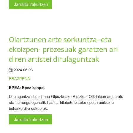
Jarraitu irakurtzen
Oiartzunen arte sorkuntza- eta
ekoizpen- prozesuak garatzen ari
diren artistei dirulaguntzak
2024-06-28
EBAZPENA
EPEA: Epez kanpo.
Dirulaguntza deialdi hau Gipuzkoako Aldizkari Ofizialean argitaratu
eta hurrengo egunetik hasita, hilabete bateko epean aurkeztu
beharko dira eskaerak.
Jarraitu irakurtzen