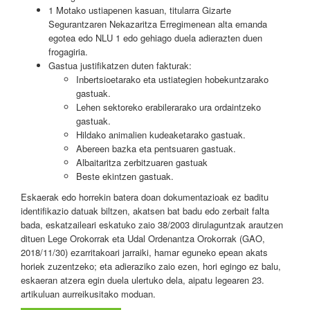
1 Motako ustiapenen kasuan, titularra Gizarte
Segurantzaren Nekazaritza Erregimenean alta emanda
egotea edo NLU 1 edo gehiago duela adierazten duen
frogagiria.
Gastua justifikatzen duten fakturak:
Inbertsioetarako eta ustiategien hobekuntzarako
gastuak.
Lehen sektoreko erabilerarako ura ordaintzeko
gastuak.
Hildako animalien kudeaketarako gastuak.
Abereen bazka eta pentsuaren gastuak.
Albaitaritza zerbitzuaren gastuak
Beste ekintzen gastuak.
Eskaerak edo horrekin batera doan dokumentazioak ez baditu
identifikazio datuak biltzen, akatsen bat badu edo zerbait falta
bada, eskatzaileari eskatuko zaio 38/2003 dirulaguntzak arautzen
dituen Lege Orokorrak eta Udal Ordenantza Orokorrak (GAO,
2018/11/30) ezarritakoari jarraiki, hamar eguneko epean akats
horiek zuzentzeko; eta adieraziko zaio ezen, hori egingo ez balu,
eskaeran atzera egin duela ulertuko dela, aipatu legearen 23.
artikuluan aurreikusitako moduan.