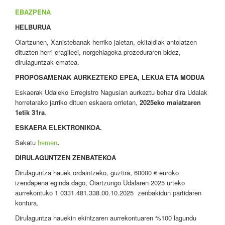
EBAZPENA
HELBURUA
Oiartzunen, Xanistebanak herriko jaietan, ekitaldiak antolatzen
dituzten herri eragileei, norgehiagoka prozeduraren bidez,
dirulaguntzak ematea.
PROPOSAMENAK AURKEZTEKO EPEA, LEKUA ETA MODUA
Eskaerak Udaleko Erregistro Nagusian aurkeztu behar dira Udalak
horretarako jarriko dituen eskaera orrietan,
2025eko maiatzaren
1etik 31ra
.
ESKAERA ELEKTRONIKOA.
Sakatu
hemen
.
DIRULAGUNTZEN ZENBATEKOA
Dirulaguntza hauek ordaintzeko, guztira, 60000 € euroko
izendapena eginda dago, Oiartzungo Udalaren 2025 urteko
aurrekontuko 1 0331.481.338.00.10.2025 zenbakidun partidaren
kontura.
Dirulaguntza hauekin ekintzaren aurrekontuaren %100 lagundu