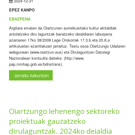
2024-12-31
EPEZ KANPO
EBAZPENA
Argitara ematen da Oiartzunen aurreikusitako kultur ekitaldiak
antolatzeko diru laguntzak banatzeko deialdiaren laburpena
azaroaren 17ko 38/2008 Lege Orokorrak 17.3.b eta 20.8.a
artikuluetan ezarritakoari jarraituz. Testu osoa Oiartzungo Udalaren
webgunean (www.oiartzun.eus) eta Dirulaguntzen Datutegi
Nazionalean kontsulta daiteke: (http://www.
pap.minhap.gob.es/bdnstrans).
Jarraitu irakurtzen
Oiartzungo lehenengo sektoreko
proiektuak gauzatzeko
dirulaguntzak. 2024ko deialdia