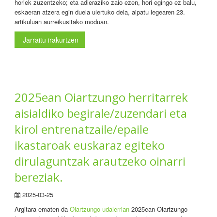
horiek zuzentzeko; eta adieraziko zaio ezen, hori egingo ez balu,
eskaeran atzera egin duela ulertuko dela, aipatu legearen 23.
artikuluan aurreikusitako moduan.
Jarraitu irakurtzen
2025ean Oiartzungo herritarrek
aisialdiko begirale/zuzendari eta
kirol entrenatzaile/epaile
ikastaroak euskaraz egiteko
dirulaguntzak arautzeko oinarri
bereziak.
2025-03-25
Argitara ematen da
Oiartzungo udalerrian
2025ean Oiartzungo