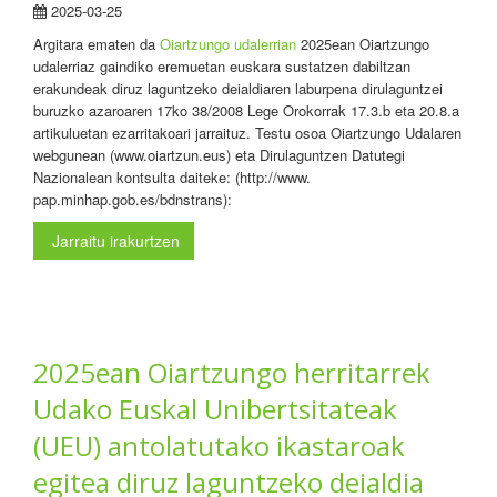
2025-03-25
Argitara ematen da
Oiartzungo udalerrian
2025ean Oiartzungo
udalerriaz gaindiko eremuetan euskara sustatzen dabiltzan
erakundeak diruz laguntzeko deialdiaren laburpena dirulaguntzei
buruzko azaroaren 17ko 38/2008 Lege Orokorrak 17.3.b eta 20.8.a
artikuluetan ezarritakoari jarraituz. Testu osoa Oiartzungo Udalaren
webgunean (www.oiartzun.eus) eta Dirulaguntzen Datutegi
Nazionalean kontsulta daiteke: (http://www.
pap.minhap.gob.es/bdnstrans):
Jarraitu irakurtzen
2025ean Oiartzungo herritarrek
Udako Euskal Unibertsitateak
(UEU) antolatutako ikastaroak
egitea diruz laguntzeko deialdia