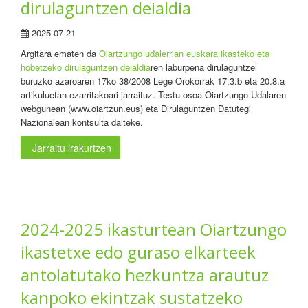
dirulaguntzen deialdia
2025-07-21
Argitara ematen da
Oiartzungo udalerrian euskara ikasteko eta
hobetzeko dirulaguntzen deialdia
ren laburpena dirulaguntzei
buruzko azaroaren 17ko 38/2008 Lege Orokorrak 17.3.b eta 20.8.a
artikuluetan ezarritakoari jarraituz. Testu osoa Oiartzungo Udalaren
webgunean (www.oiartzun.eus) eta Dirulaguntzen Datutegi
Nazionalean kontsulta daiteke.
Jarraitu irakurtzen
2024-2025 ikasturtean Oiartzungo
ikastetxe edo guraso elkarteek
antolatutako hezkuntza arautuz
kanpoko ekintzak sustatzeko