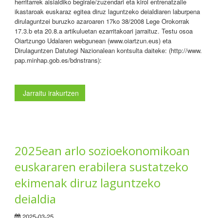
herritarrek aisialdiko begirale/zuzendari eta kirol entrenatzaile
ikastaroak euskaraz egitea diruz laguntzeko deialdiaren laburpena
dirulaguntzei buruzko azaroaren 17ko 38/2008 Lege Orokorrak
17.3.b eta 20.8.a artikuluetan ezarritakoari jarraituz. Testu osoa
Oiartzungo Udalaren webgunean (www.oiartzun.eus) eta
Dirulaguntzen Datutegi Nazionalean kontsulta daiteke: (http://www.
pap.minhap.gob.es/bdnstrans):
Jarraitu irakurtzen
2025ean arlo sozioekonomikoan
euskararen erabilera sustatzeko
ekimenak diruz laguntzeko
deialdia
2025-03-25