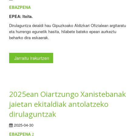
EBAZPENA
EPEA: Itxita.
Dirulaguntza deialdi hau Gipuzkoako Aldizkari Ofizialean argitaratu
eta hurrengo egunetik hasita, hilabete bateko epean aurkeztu
beharko dira eskaerak.
Jarraitu irakurtzen
2025ean Oiartzungo Xanistebanak
jaietan ekitaldiak antolatzeko
dirulaguntzak
2025-04-30
EBAZPENA
2