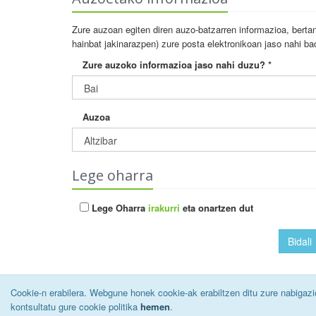
Zure auzoan egiten diren auzo-batzarren informazioa, berta
hainbat jakinarazpen) zure posta elektronikoan jaso nahi bad
Zure auzoko informazioa jaso nahi duzu? *
Auzoa
Lege oharra
Lege Oharra
irakurri
eta onartzen dut
Bidali
Cookie-n erabilera. Webgune honek cookie-ak erabiltzen ditu zure nabigazi
kontsultatu gure cookie politika
2026 © Oiartzungo Udala.
hemen
.
Lege Oharra
|
Erabilerreztasuna