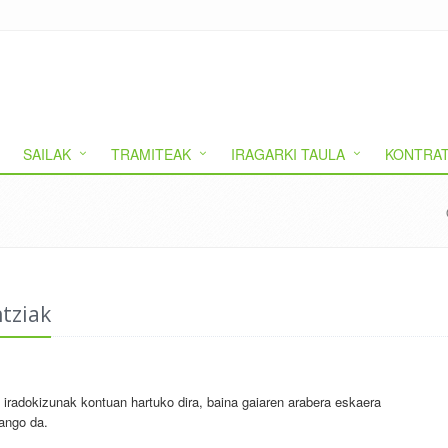
SAILAK
TRAMITEAK
IRAGARKI TAULA
KONTRAT
tziak
 iradokizunak kontuan hartuko dira, baina gaiaren arabera eskaera
zango da.