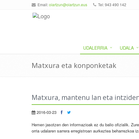
Email:
oiartzun@oiartzun.eus
Tel: 943 490 142
UDALERRIA
UDALA
Matxura eta konponketak
Matxura, mantenu lan eta intziden
2016-03-23
Hemen jasotzen den informazioak ez du balio ofizialik. Zure
orria udalaren sarrera erregistroan aurkeztea beharrezkoa i