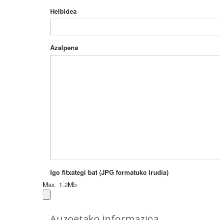
Helbidea
Azalpena
Igo fitxategi bat (JPG formatuko irudia)
Max. 1.2Mb
Auzoetako informazioa