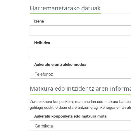
Harremanetarako datuak
Izena
Helbidea
Aukeratu erantzuteko modua
Matxura edo intzidentziaren inform
Zure eskaera konponketa, mantenu lan edo matxura bati bur
gehiago eduki, orduan eta erantzun eraginkorragoa eman ah
Aukeratu konponketa edo matxura mota