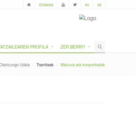
Ondarea
eu
es
ATZAILEAREN PROFILA
ZER BERRI?
Oiartzungo Udala
Tramiteak
Matxura eta konponketak