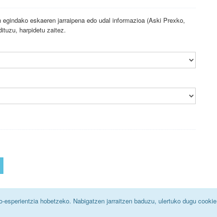
n egindako eskaeren jarraipena edo udal informazioa (Aski Prexko,
ituzu, harpidetu zaitez.
o-esperientzia hobetzeko. Nabigatzen jarraitzen baduzu, ulertuko dugu cookie 
|
Cookiei buruzko oharra
|
Datuen Babeserako politika