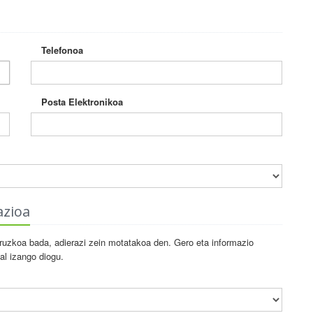
Telefonoa
Posta Elektronikoa
azioa
uzkoa bada, adierazi zein motatakoa den. Gero eta informazio
al izango diogu.