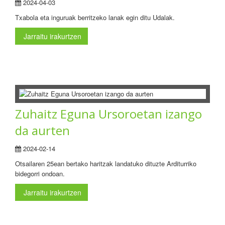
2024-04-03
Txabola eta inguruak berritzeko lanak egin ditu Udalak.
Jarraitu irakurtzen
Zuhaitz Eguna Ursoroetan izango
da aurten
2024-02-14
Otsailaren 25ean bertako haritzak landatuko dituzte Arditurriko
bidegorri ondoan.
Jarraitu irakurtzen