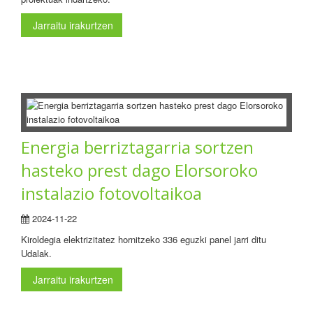
Jarraitu irakurtzen
Energia berriztagarria sortzen
hasteko prest dago Elorsoroko
instalazio fotovoltaikoa
2024-11-22
Kiroldegia elektrizitatez hornitzeko 336 eguzki panel jarri ditu
Udalak.
Jarraitu irakurtzen