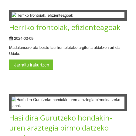
Herriko frontoiak, efizienteagoak
2024-02-09
Madalensoro eta beste lau frontoietako argiteria aldatzen ari da
Udala.
Jarraitu irakurtzen
Hasi dira Gurutzeko hondakin-
uren araztegia birmoldatzeko