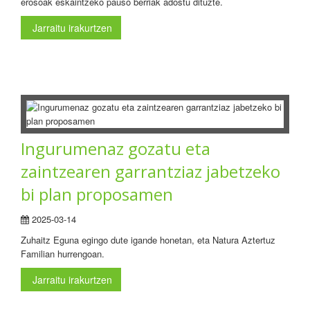
erosoak eskaintzeko pauso berriak adostu dituzte.
Jarraitu irakurtzen
Ingurumenaz gozatu eta
zaintzearen garrantziaz jabetzeko
bi plan proposamen
2025-03-14
Zuhaitz Eguna egingo dute igande honetan, eta Natura Aztertuz
Familian hurrengoan.
Jarraitu irakurtzen