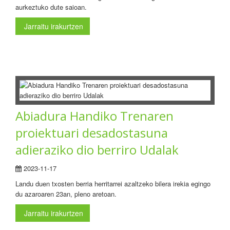
aurkeztuko dute saioan.
Jarraitu irakurtzen
Abiadura Handiko Trenaren
proiektuari desadostasuna
adieraziko dio berriro Udalak
2023-11-17
Landu duen txosten berria herritarrei azaltzeko bilera irekia egingo
du azaroaren 23an, pleno aretoan.
Jarraitu irakurtzen