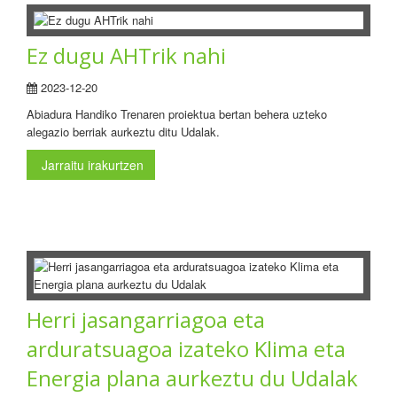
Ez dugu AHTrik nahi
2023-12-20
Abiadura Handiko Trenaren proiektua bertan behera uzteko
alegazio berriak aurkeztu ditu Udalak.
Jarraitu irakurtzen
Herri jasangarriagoa eta
arduratsuagoa izateko Klima eta
Energia plana aurkeztu du Udalak