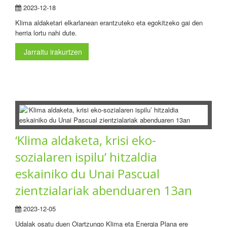
2023-12-18
Klima aldaketari elkarlanean erantzuteko eta egokitzeko gai den
herria lortu nahi dute.
Jarraitu irakurtzen
‘Klima aldaketa, krisi eko-
sozialaren ispilu’ hitzaldia
eskainiko du Unai Pascual
zientzialariak abenduaren 13an
2023-12-05
Udalak osatu duen Oiartzungo Klima eta Energia Plana ere