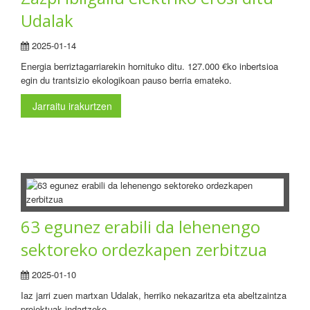
Udalak
2025-01-14
Energia berriztagarriarekin hornituko ditu. 127.000 €ko inbertsioa
egin du trantsizio ekologikoan pauso berria emateko.
Jarraitu irakurtzen
63 egunez erabili da lehenengo
sektoreko ordezkapen zerbitzua
2025-01-10
Iaz jarri zuen martxan Udalak, herriko nekazaritza eta abeltzaintza
proiektuak indartzeko.