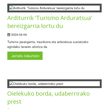
Arditurrik ‘Turismo Arduratsua’
bereizgarria lortu du
2024-04-04
Turismo jasangarria, iraunkorra eta arduratsua sustatzeko
egindako lanaren aitortza da.
Jarraitu irakurtzen
Oielekuko borda, udaberrirako
prest