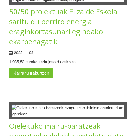
50/50 proiektuak Elizalde Eskola
saritu du berriro energia
eraginkortasunari egindako
ekarpenagatik
2023-11-08
1.935,52 euroko saria jaso du eskolak.
Jarraitu irakurtzen
Oielekuko mairu-baratzeak
ezagutzeko ibilaldia antolatu dute