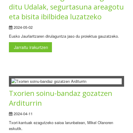
ditu Udalak, segurtasuna areagotu
eta bisita ibilbidea luzatzeko
2024-05-02
Eusko Jaurlaritzaren dirulaguntza jaso du proiektua gauzatzeko.
Jarraitu irakurtzen
Txorien soinu-bandaz gozatzen
Arditurrin
2024-04-11
Txori-kantuak ezagutzeko saioa larunbatean, Mikel Olanoren
eskutik.