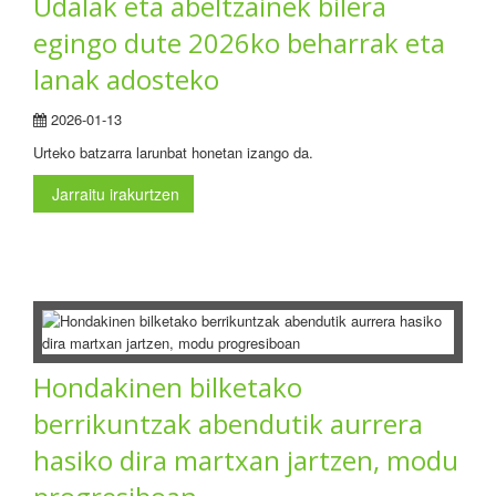
Udalak eta abeltzainek bilera
egingo dute 2026ko beharrak eta
lanak adosteko
2026-01-13
Urteko batzarra larunbat honetan izango da.
Jarraitu irakurtzen
Hondakinen bilketako
berrikuntzak abendutik aurrera
hasiko dira martxan jartzen, modu