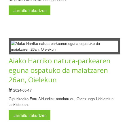
Jarraitu irakurtzen
Aiako Harriko natura-parkearen
eguna ospatuko da maiatzaren
26an, Oielekun
2024-05-17
Gipuzkoako Foru Aldundiak antolatu du, Oiartzungo Udalarekin
lankidetzan.
Jarraitu irakurtzen