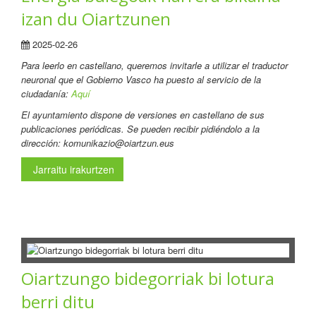
izan du Oiartzunen
2025-02-26
Para leerlo en castellano, queremos invitarle a utilizar el traductor
neuronal que el Gobierno Vasco ha puesto al servicio de la
ciudadanía:
Aquí
El ayuntamiento dispone de versiones en castellano de sus
publicaciones periódicas. Se pueden recibir pidiéndolo a la
dirección: komunikazio@oiartzun.eus
Jarraitu irakurtzen
Oiartzungo bidegorriak bi lotura
berri ditu