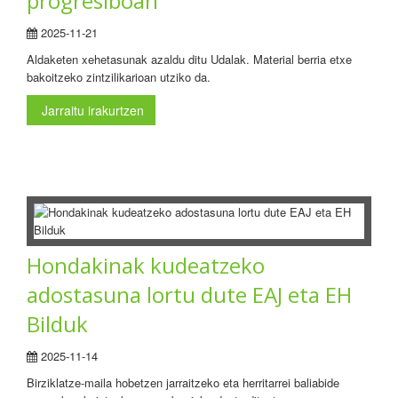
progresiboan
2025-11-21
Aldaketen xehetasunak azaldu ditu Udalak. Material berria etxe
bakoitzeko zintzilikarioan utziko da.
Jarraitu irakurtzen
Hondakinak kudeatzeko
adostasuna lortu dute EAJ eta EH
Bilduk
2025-11-14
Birziklatze-maila hobetzen jarraitzeko eta herritarrei baliabide