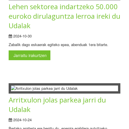
Lehen sektorea indartzeko 50.000
euroko dirulaguntza lerroa ireki du
Udalak
2024-10-30
Zabalik dago eskaerak egiteko epea, abenduak 1era bitarte.
Jarraitu irakurtzen
Arritxulon jolas parkea jarri du
Udalak
2024-10-24
Bertako argiteria ere berritu du, energia erabilera gutxitzeko.