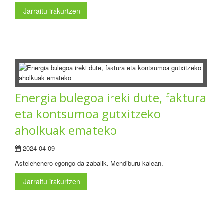
Jarraitu irakurtzen
Energia bulegoa ireki dute, faktura
eta kontsumoa gutxitzeko
aholkuak emateko
2024-04-09
Astelehenero egongo da zabalik, Mendiburu kalean.
Jarraitu irakurtzen