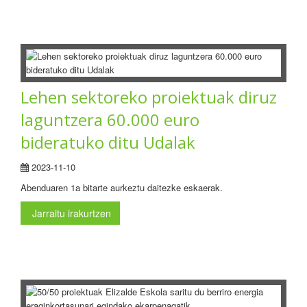
Lehen sektoreko proiektuak diruz
laguntzera 60.000 euro
bideratuko ditu Udalak
2023-11-10
Abenduaren 1a bitarte aurkeztu daitezke eskaerak.
Jarraitu irakurtzen