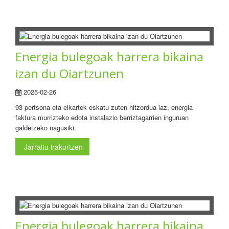
Energia bulegoak harrera bikaina
izan du Oiartzunen
2025-02-26
93 pertsona eta elkartek eskatu zuten hitzordua iaz, energia
faktura murrizteko edota instalazio berriztagarrien inguruan
galdetzeko nagusiki.
Jarraitu irakurtzen
Energia bulegoak harrera bikaina