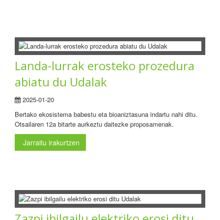
Landa-lurrak erosteko prozedura
abiatu du Udalak
2025-01-20
Bertako ekosistema babestu eta bioaniztasuna indartu nahi ditu.
Otsailaren 12a bitarte aurkeztu daitezke proposamenak.
Jarraitu irakurtzen
Zazpi ibilgailu elektriko erosi ditu