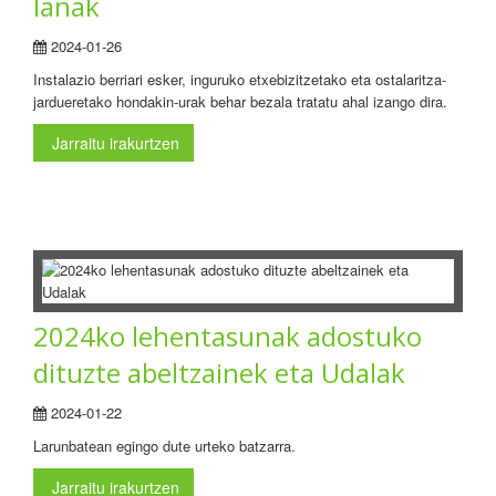
lanak
2024-01-26
Instalazio berriari esker, inguruko etxebizitzetako eta ostalaritza-
jardueretako hondakin-urak behar bezala tratatu ahal izango dira.
Jarraitu irakurtzen
2024ko lehentasunak adostuko
dituzte abeltzainek eta Udalak
2024-01-22
Larunbatean egingo dute urteko batzarra.
Jarraitu irakurtzen