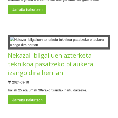
Jarraitu irakurtzen
Nekazal ibilgailuen azterketa
teknikoa pasatzeko bi aukera
izango dira herrian
2024-09-18
Irailak 25 eta urriak 30erako txandak hartu daitezke.
Jarraitu irakurtzen