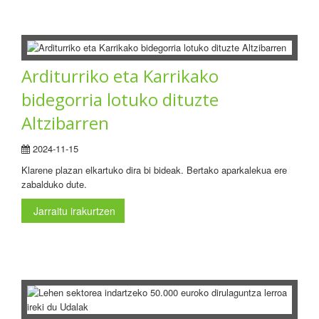
Arditurriko eta Karrikako
bidegorria lotuko dituzte
Altzibarren
2024-11-15
Klarene plazan elkartuko dira bi bideak. Bertako aparkalekua ere
zabalduko dute.
Jarraitu irakurtzen