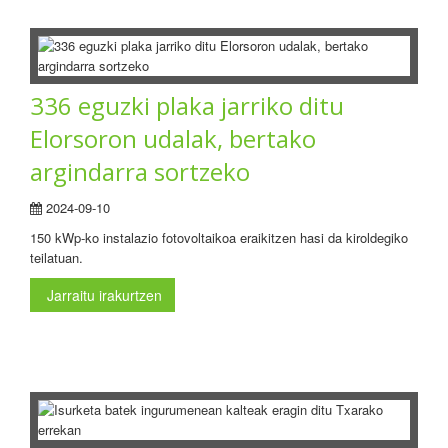
336 eguzki plaka jarriko ditu
Elorsoron udalak, bertako
argindarra sortzeko
2024-09-10
150 kWp-ko instalazio fotovoltaikoa eraikitzen hasi da kiroldegiko
teilatuan.
Jarraitu irakurtzen