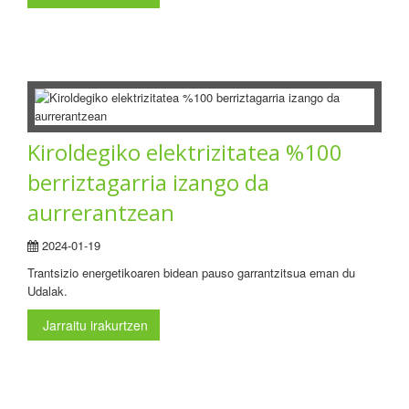
Kiroldegiko elektrizitatea %100
berriztagarria izango da
aurrerantzean
2024-01-19
Trantsizio energetikoaren bidean pauso garrantzitsua eman du
Udalak.
Jarraitu irakurtzen