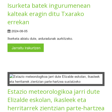
Isurketa batek ingurumenean
kalteak eragin ditu Txarako
errekan
2024-08-05
Ikerketa abiatu dute, arduradunak aurkitzeko.
Jarraitu irakurtzen
Estazio meteorologikoa jarri dute
Elizalde eskolan, ikasleek eta
herritarrek zientzian parte-hartzea