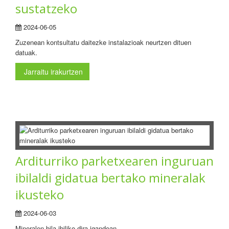
sustatzeko
2024-06-05
Zuzenean kontsultatu daitezke instalazioak neurtzen dituen
datuak.
Jarraitu irakurtzen
Arditurriko parketxearen inguruan
ibilaldi gidatua bertako mineralak
ikusteko
2024-06-03
Mineralen bila ibiliko dira igandean.