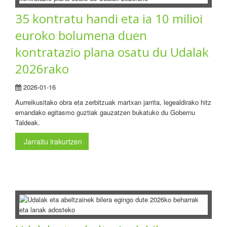
35 kontratu handi eta ia 10 milioi
euroko bolumena duen
kontratazio plana osatu du Udalak
2026rako
2026-01-16
Aurreikusitako obra eta zerbitzuak martxan jarrita, legealdirako hitz
emandako egitasmo guztiak gauzatzen bukatuko du Gobernu
Taldeak.
Jarraitu irakurtzen