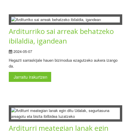
Arditurriko sai arreak behatzeko
ibilaldia, igandean
2024-05-07
Hegazti sarraskijale hauen bizimodua ezagutzeko aukera izango
da.
Jarraitu irakurtzen
Arditurri meategian lanak egin