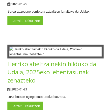
2025-01-29
Sarea auzogune berrietara zabaltzen jarraituko du Udalak.
Jarraitu irakurtzen
Herriko abeltzainekin bilduko da
Udala, 2025eko lehentasunak
zehazteko
2025-01-21
Larunbatean egingo dute urteko batzarra.
Jarraitu irakurtzen