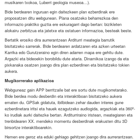
musikaren txokoa, Luberri geologia museoa…).
Bide berdearen inguruan egin daitezkeen plan ezberdinak ere
proposatzen ditu webgunean. Plana osatzeko beharrezkoa den
informazio praktiko guztia ere eskuragarri dago bertan: bizikleten
alokairu zerbitzua eta jatetxe eta ostatuen informazioa, besteak beste.
Bertatik erosiko dira aurrerantzean Arditurri meategia barrutik
bisitatzeko sarrerak. Bide berdearen ardatzaren eta azken urteetan
Karrika edo Gurutzeraino egin diren adarren mapa ere gehitu dute.
Argazki eta bideoekin borobildu dute ataria. Dinamikoa izango da eta
pixkanaka osatzen joango dira plan ezberdinen eta bisitatzeko tokien
aukera.
Mugikorrerako aplikazioa
Webguneaz gain APP berritzaile bat ere sortu dute mugikorretarako.
Bide berdea modu desberdin eta interaktiboan bisitatzeko aukera
ematen du. GPSak gidatuta, ibilbidean zehar dauden interes gune
ezberdinetara iritsi eta hauek ezagutzeko audiogida, argazkiak eta 360º-
ko irudiak aurki daitezke bertan. Arditurriraino iristean, meategiaren eta
trenbidearen XX. mendeko momentu desberdinak erakusten ditu 3D
birsortze interaktiboarekin.
Hemen ere geroz eta eduki gehiago gehitzen joango dira aurrerantzean.