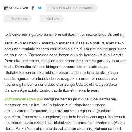
2023-07-20
Mendia eta ingurumena
Turismoa
Kultura
Ibilbideko eta inguruko turismo eskaintzen informazioa bildu da bertan.
Arditurriko meategitik ateratako materiala Pasaiako portura eramateko
sortu zen trenbide zaharra eskualdeko aisialdi eta natur-gune nagusiena
da gaur egun. Oarsoaldea osoa lotzen du bide berdeak, Aiako Harritik
Pasaiako badiaraino, eta gure ondarearen erakusleiho garrantzitsua ere
bada. Donostiarekin ere bidegorri sarearen bidez lotuta dago.
Bisitatzeko hamarnaka toki eta beste hainbeste ibilbide eta txango
daude inguruan eta horiek denak ezagutzera eman eta sustatzeko
tresna digital berria sortu dute Oiartzungo Udalak eta Oarsoaldeko
Garapen Agentziak, Eusko Jaurlaritzarekin elkarlanean.
arditurribideberdea.eus
webgune berrian jaso dute Bide Berdearen,
meatzeen eta 12 km luzeko bidean aurki daitekeen turismo
eskaintzaren informazioa. Lau hizkuntzetan egin dute (euskara,
gaztelera, frantsesa eta ingelesa) eta bide berdea zein inguruko herriak
eta interes-puntu ezberdinak bisitatzeko informazioa ematen du (Aiako
Harria Parke Naturala, trenbide zaharraren aztarnak, Soinuenea herri