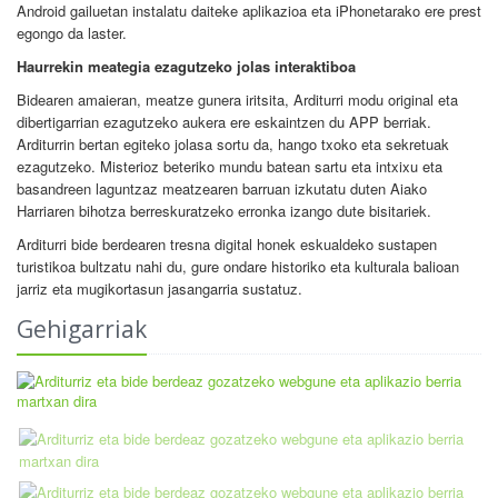
Android gailuetan instalatu daiteke aplikazioa eta iPhonetarako ere prest
egongo da laster.
Haurrekin meategia ezagutzeko jolas interaktiboa
Bidearen amaieran, meatze gunera iritsita, Arditurri modu original eta
dibertigarrian ezagutzeko aukera ere eskaintzen du APP berriak.
Arditurrin bertan egiteko jolasa sortu da, hango txoko eta sekretuak
ezagutzeko. Misterioz beteriko mundu batean sartu eta intxixu eta
basandreen laguntzaz meatzearen barruan izkutatu duten Aiako
Harriaren bihotza berreskuratzeko erronka izango dute bisitariek.
Arditurri bide berdearen tresna digital honek eskualdeko sustapen
turistikoa bultzatu nahi du, gure ondare historiko eta kulturala balioan
jarriz eta mugikortasun jasangarria sustatuz.
Gehigarriak