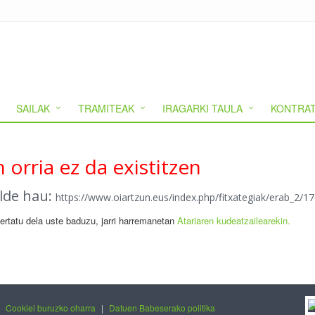
SAILAK
TRAMITEAK
IRAGARKI TAULA
KONTRAT
 orria ez da existitzen
alde hau:
https://www.oiartzun.eus/index.php/fitxategiak/erab_2/
gertatu dela uste baduzu, jarri harremanetan
Atariaren kudeatzailearekin.
|
Cookiei buruzko oharra
|
Datuen Babeserako politika