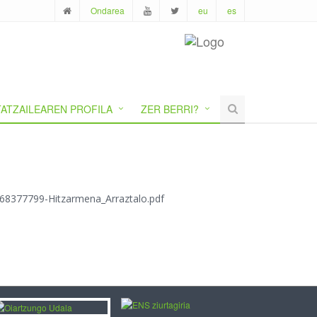
Ondarea
eu
es
ATZAILEAREN PROFILA
ZER BERRI?
1768377799-Hitzarmena_Arraztalo.pdf