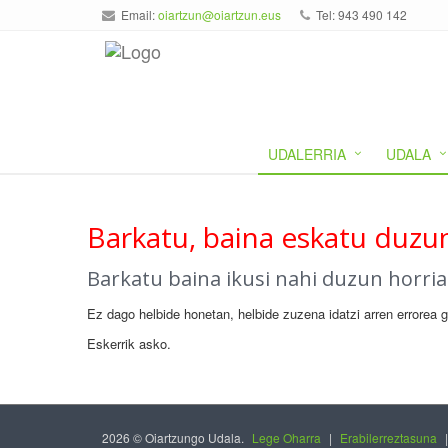
Email:
oiartzun@oiartzun.eus
Tel: 943 490 142
UDALERRIA
UDALA
Barkatu, baina eskatu duzun
Barkatu baina ikusi nahi duzun horri
Ez dago helbide honetan, helbide zuzena idatzi arren errorea 
Eskerrik asko.
2026 © Oiartzungo Udala.
Lege Oharra
|
Erabilerreztasuna