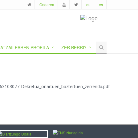
Ondarea
eu
es
ATZAILEAREN PROFILA
ZER BERRI?
/1763103077-Dekretua_onartuen_baztertuen_zerrenda.pdf