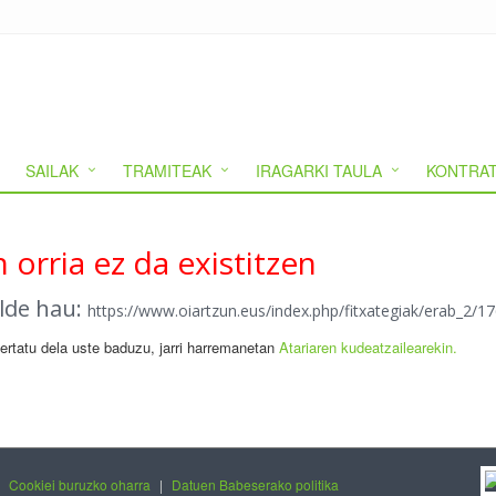
SAILAK
TRAMITEAK
IRAGARKI TAULA
KONTRAT
 orria ez da existitzen
alde hau:
https://www.oiartzun.eus/index.php/fitxategiak/erab_2
gertatu dela uste baduzu, jarri harremanetan
Atariaren kudeatzailearekin.
|
Cookiei buruzko oharra
|
Datuen Babeserako politika