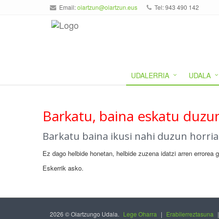
Email:
oiartzun@oiartzun.eus
Tel: 943 490 142
UDALERRIA
UDALA
Barkatu, baina eskatu duzun
Barkatu baina ikusi nahi duzun horri
Ez dago helbide honetan, helbide zuzena idatzi arren errorea 
Eskerrik asko.
2026 © Oiartzungo Udala.
Lege Oharra
|
Erabilerreztasuna