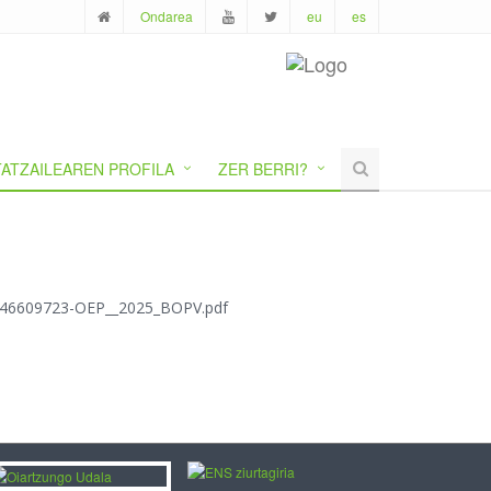
Ondarea
eu
es
ATZAILEAREN PROFILA
ZER BERRI?
/1746609723-OEP__2025_BOPV.pdf