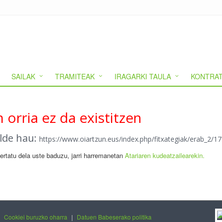
SAILAK
TRAMITEAK
IRAGARKI TAULA
KONTRAT
 orria ez da existitzen
alde hau:
https://www.oiartzun.eus/index.php/fitxategiak/erab_2
gertatu dela uste baduzu, jarri harremanetan
Atariaren kudeatzailearekin.
|
Cookiei buruzko oharra
|
Datuen Babeserako politika