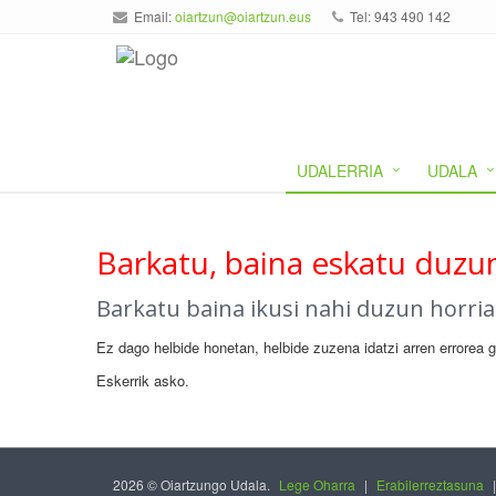
Email:
oiartzun@oiartzun.eus
Tel: 943 490 142
UDALERRIA
UDALA
Barkatu, baina eskatu duzun
Barkatu baina ikusi nahi duzun horri
Ez dago helbide honetan, helbide zuzena idatzi arren errorea 
Eskerrik asko.
2026 © Oiartzungo Udala.
Lege Oharra
|
Erabilerreztasuna