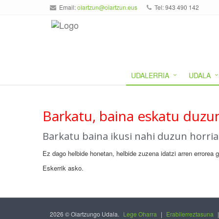
Email:
oiartzun@oiartzun.eus
Tel: 943 490 142
UDALERRIA
UDALA
Barkatu, baina eskatu duzun
Barkatu baina ikusi nahi duzun horri
Ez dago helbide honetan, helbide zuzena idatzi arren errorea 
Eskerrik asko.
2026 © Oiartzungo Udala.
Lege Oharra
|
Erabilerreztasuna