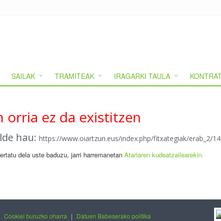
SAILAK
TRAMITEAK
IRAGARKI TAULA
KONTRAT
 orria ez da existitzen
alde hau:
https://www.oiartzun.eus/index.php/fitxategiak/erab_2/
gertatu dela uste baduzu, jarri harremanetan
Atariaren kudeatzailearekin.
|
Cookiei buruzko oharra
|
Datuen Babeserako politika