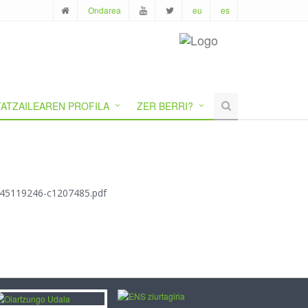
Ondarea
eu
es
ATZAILEAREN PROFILA
ZER BERRI?
1445119246-c1207485.pdf