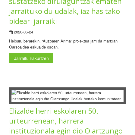
sustatzeko dirulaguntzak ematen
jarraituko du udalak, iaz hasitako
bideari jarraiki
2026-06-24
Helburu berarekin, “Auzoaren Arima” proiektua jarri da martxan
Oarsoaldea eskualde osoan.
Jarraitu irakurtzen
Elizalde herri eskolaren 50.
urteurrenean, harrera
instituzionala egin dio Oiartzungo