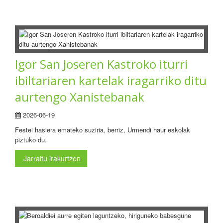
Igor San Joseren Kastroko iturri
ibiltariaren kartelak iragarriko ditu
aurtengo Xanistebanak
2026-06-19
Festei hasiera emateko suziria, berriz, Urmendi haur eskolak
piztuko du.
Jarraitu irakurtzen