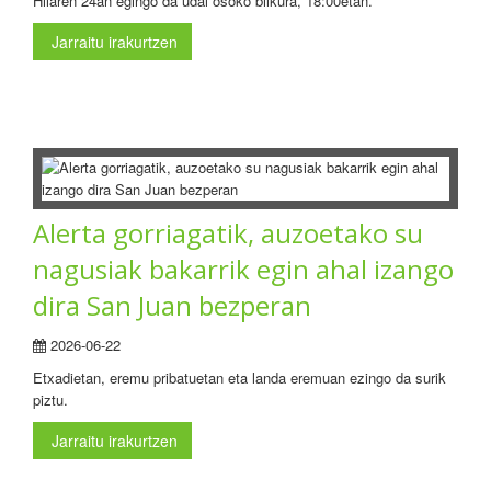
Hilaren 24an egingo da udal osoko bilkura, 18:00etan.
Jarraitu irakurtzen
Alerta gorriagatik, auzoetako su
nagusiak bakarrik egin ahal izango
dira San Juan bezperan
2026-06-22
Etxadietan, eremu pribatuetan eta landa eremuan ezingo da surik
piztu.
Jarraitu irakurtzen