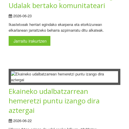
Udalak bertako komunitateari
2026-06-23
Ikastetxeak herriari egindako ekarpena eta etorkizunean
elkarlanean jarraitzeko beharra azpimarratu ditu alkateak.
Jarraitu irakurtzen
Ekaineko udalbatzarrean
hemeretzi puntu izango dira
aztergai
2026-06-22