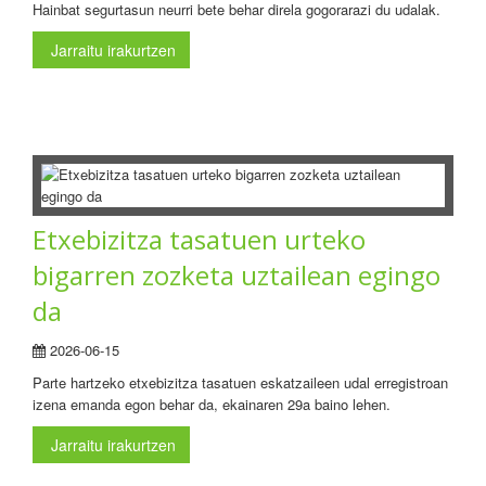
Hainbat segurtasun neurri bete behar direla gogorarazi du udalak.
Jarraitu irakurtzen
Etxebizitza tasatuen urteko
bigarren zozketa uztailean egingo
da
2026-06-15
Parte hartzeko etxebizitza tasatuen eskatzaileen udal erregistroan
izena emanda egon behar da, ekainaren 29a baino lehen.
Jarraitu irakurtzen