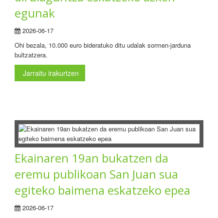
egunak
2026-06-17
Ohi bezala, 10.000 euro bideratuko ditu udalak sormen-jarduna
bultzatzera.
Jarraitu irakurtzen
Ekainaren 19an bukatzen da
eremu publikoan San Juan sua
egiteko baimena eskatzeko epea
2026-06-17