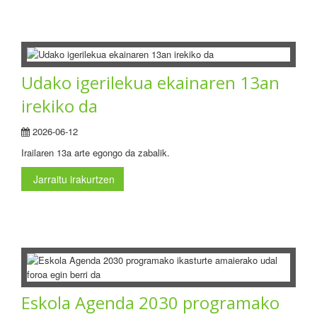
Udako igerilekua ekainaren 13an
irekiko da
2026-06-12
Irailaren 13a arte egongo da zabalik.
Jarraitu irakurtzen
Eskola Agenda 2030 programako