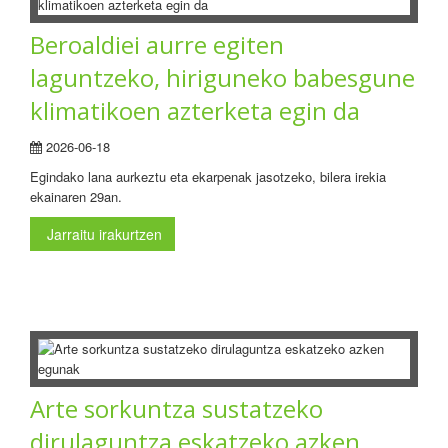
Beroaldiei aurre egiten
laguntzeko, hiriguneko babesgune
klimatikoen azterketa egin da
2026-06-18
Egindako lana aurkeztu eta ekarpenak jasotzeko, bilera irekia
ekainaren 29an.
Jarraitu irakurtzen
Arte sorkuntza sustatzeko
dirulaguntza eskatzeko azken