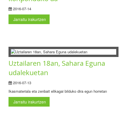
2016-07-14
Jarraitu irakurtzen
Uztailaren 18an, Sahara Eguna
udalekuetan
2016-07-13
Ikasmateriala eta zenbait elikagai bilduko dira egun horretan
Jarraitu irakurtzen