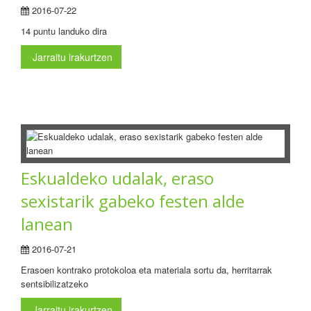
2016-07-22
14 puntu landuko dira
Jarraitu irakurtzen
Eskualdeko udalak, eraso
sexistarik gabeko festen alde
lanean
2016-07-21
Erasoen kontrako protokoloa eta materiala sortu da, herritarrak
sentsibilizatzeko
Jarraitu irakurtzen