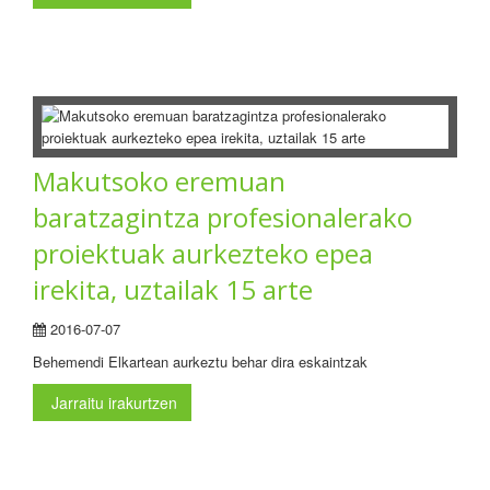
Makutsoko eremuan
baratzagintza profesionalerako
proiektuak aurkezteko epea
irekita, uztailak 15 arte
2016-07-07
Behemendi Elkartean aurkeztu behar dira eskaintzak
Jarraitu irakurtzen