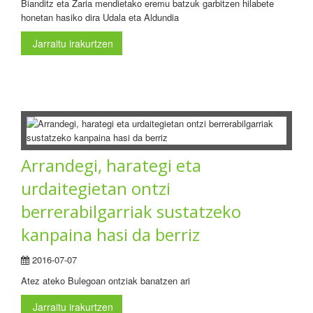
Bianditz eta Zaria mendietako eremu batzuk garbitzen hilabete
honetan hasiko dira Udala eta Aldundia
Jarraitu irakurtzen
Arrandegi, harategi eta
urdaitegietan ontzi
berrerabilgarriak sustatzeko
kanpaina hasi da berriz
2016-07-07
Atez ateko Bulegoan ontziak banatzen ari
Jarraitu irakurtzen