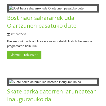
Bost haur sahararrek uda
Oiartzunen pasatuko dute
2016-07-06
Basamortuko uda arintzea eta osasun-baldintzak hobetzea da
programaren helburua
Jarraitu irakurtzen
Skate parka datorren larunbatean
inauguratuko da