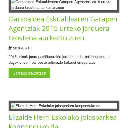
Oarsoaldea Eskualdearen Garapen
Agentziak 2015 urteko jarduera
txostena aurkeztu zuen
2016-07-18
2015 urteak joera positiboarekin jarraitzen du, bai langabeziari
dagokionean, bai beste adierazle batzuei erreparatuz
Jarraitu irakurtzen
Elizalde Herri Eskolako jolasparkea
konponduko da