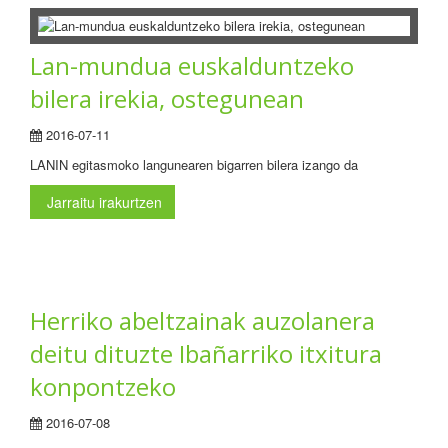
Lan-mundua euskalduntzeko
bilera irekia, ostegunean
2016-07-11
LANIN egitasmoko langunearen bigarren bilera izango da
Jarraitu irakurtzen
Herriko abeltzainak auzolanera
deitu dituzte Ibañarriko itxitura
konpontzeko
2016-07-08