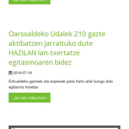
Oarsoaldeko Udalek 210 gazte
aktibatzen jarraituko dute
HAZILAN lan-txertatze
egitasmoaren bidez
2016-07-19
Eskualdeko gazteek eta enpresek parte hartu ahal izango dute
egitasmo honetan
Jarraitu irakurtzen