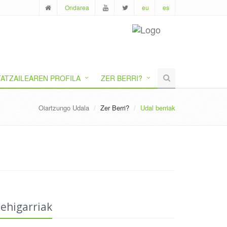
Ondarea
eu
es
ATZAILEAREN PROFILA
ZER BERRI?
Oiartzungo Udala
Zer Berri?
Udal berriak
ehigarriak