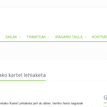
SAILAK
TRAMITEAK
IRAGARKI TAULA
KONTRAT
ko kartel lehiaketa
G
tako Kartel Lehiaketa jarri du abian, herriko festa nagusiak