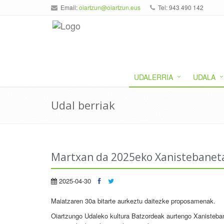
Email:
oiartzun@oiartzun.eus
Tel: 943 490 142
UDALERRIA
UDALA
Udal berriak
Martxan da 2025eko Xanistebaneta
2025-04-30
Maiatzaren 30a bitarte aurkeztu daitezke proposamenak.
Oiartzungo Udaleko kultura Batzordeak aurtengo Xanistebane