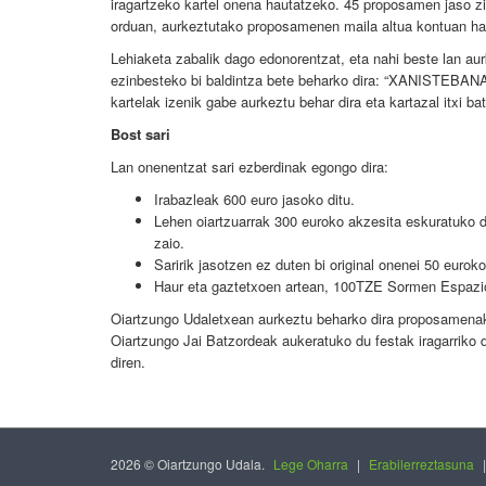
iragartzeko kartel onena hautatzeko. 45 proposamen jaso zi
orduan, aurkeztutako proposamenen maila altua kontuan har
Lehiaketa zabalik dago edonorentzat, eta nahi beste lan aur
ezinbesteko bi baldintza bete beharko dira: “XANISTEBANAK
kartelak izenik gabe aurkeztu behar dira eta kartazal itxi ba
Bost sari
Lan onenentzat sari ezberdinak egongo dira:
Irabazleak 600 euro jasoko ditu.
Lehen oiartzuarrak 300 euroko akzesita eskuratuko du
zaio.
Saririk jasotzen ez duten bi original onenei 50 eurok
Haur eta gaztetxoen artean, 100TZE Sormen Espazio
Oiartzungo Udaletxean aurkeztu beharko dira proposamenak
Oiartzungo Jai Batzordeak aukeratuko du festak iragarriko d
diren.
2026 © Oiartzungo Udala.
Lege Oharra
|
Erabilerreztasuna