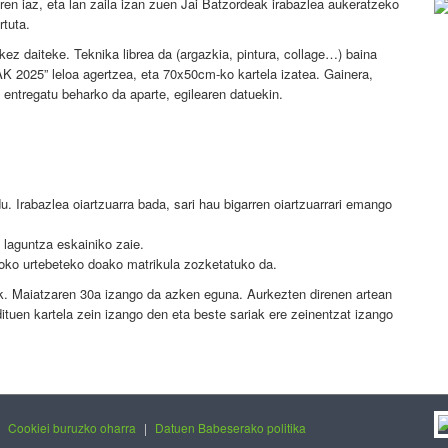
ren iaz, eta lan zaila izan zuen Jai Batzordeak irabazlea aukeratzeko
tuta.
kez daiteke. Teknika librea da (argazkia, pintura, collage…) baina
 2025” leloa agertzea, eta 70x50cm-ko kartela izatea. Gainera,
t entregatu beharko da aparte, egilearen datuekin.
. Irabazlea oiartzuarra bada, sari hau bigarren oiartzuarrari emango
o laguntza eskainiko zaie.
ko urtebeteko doako matrikula zozketatuko da.
. Maiatzaren 30a izango da azken eguna. Aurkezten direnen artean
ituen kartela zein izango den eta beste sariak ere zeinentzat izango
|
Cookiei buruzko oharra
|
Datuen Babeserako politika