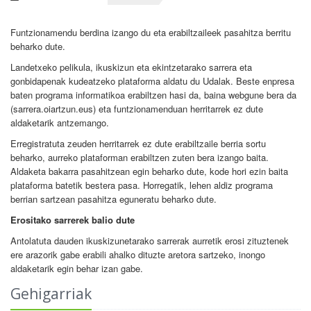
Funtzionamendu berdina izango du eta erabiltzaileek pasahitza berritu
beharko dute.
Landetxeko pelikula, ikuskizun eta ekintzetarako sarrera eta
gonbidapenak kudeatzeko plataforma aldatu du Udalak. Beste enpresa
baten programa informatikoa erabiltzen hasi da, baina webgune bera da
(sarrera.oiartzun.eus) eta funtzionamenduan herritarrek ez dute
aldaketarik antzemango.
Erregistratuta zeuden herritarrek ez dute erabiltzaile berria sortu
beharko, aurreko plataforman erabiltzen zuten bera izango baita.
Aldaketa bakarra pasahitzean egin beharko dute, kode hori ezin baita
plataforma batetik bestera pasa. Horregatik, lehen aldiz programa
berrian sartzean pasahitza eguneratu beharko dute.
Erositako sarrerek balio dute
Antolatuta dauden ikuskizunetarako sarrerak aurretik erosi zituztenek
ere arazorik gabe erabili ahalko dituzte aretora sartzeko, inongo
aldaketarik egin behar izan gabe.
Gehigarriak