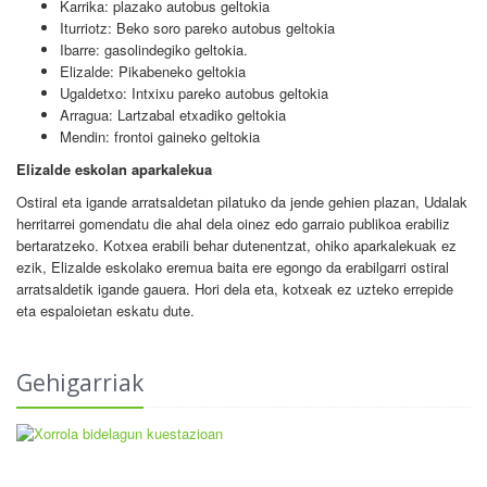
Karrika: plazako autobus geltokia
Iturriotz: Beko soro pareko autobus geltokia
Ibarre: gasolindegiko geltokia.
Elizalde: Pikabeneko geltokia
Ugaldetxo: Intxixu pareko autobus geltokia
Arragua: Lartzabal etxadiko geltokia
Mendin: frontoi gaineko geltokia
Elizalde eskolan aparkalekua
Ostiral eta igande arratsaldetan pilatuko da jende gehien plazan, Udalak
herritarrei gomendatu die ahal dela oinez edo garraio publikoa erabiliz
bertaratzeko. Kotxea erabili behar dutenentzat, ohiko aparkalekuak ez
ezik, Elizalde eskolako eremua baita ere egongo da erabilgarri ostiral
arratsaldetik igande gauera. Hori dela eta, kotxeak ez uzteko errepide
eta espaloietan eskatu dute.
Gehigarriak