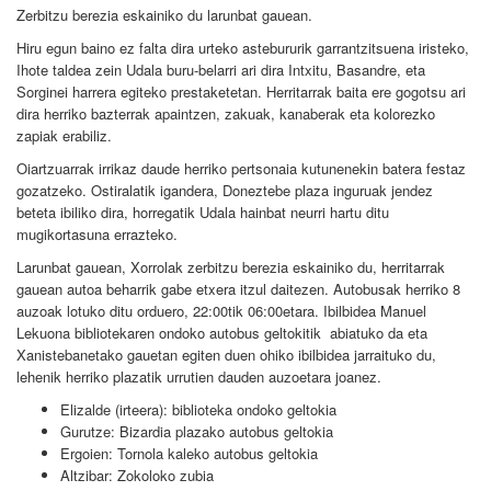
Zerbitzu berezia eskainiko du larunbat gauean.
Hiru egun baino ez falta dira urteko astebururik garrantzitsuena iristeko,
Ihote taldea zein Udala buru-belarri ari dira Intxitu, Basandre, eta
Sorginei harrera egiteko prestaketetan. Herritarrak baita ere gogotsu ari
dira herriko bazterrak apaintzen, zakuak, kanaberak eta kolorezko
zapiak erabiliz.
Oiartzuarrak irrikaz daude herriko pertsonaia kutunenekin batera festaz
gozatzeko. Ostiralatik igandera, Doneztebe plaza inguruak jendez
beteta ibiliko dira, horregatik Udala hainbat neurri hartu ditu
mugikortasuna errazteko.
Larunbat gauean, Xorrolak zerbitzu berezia eskainiko du, herritarrak
gauean autoa beharrik gabe etxera itzul daitezen. Autobusak herriko 8
auzoak lotuko ditu orduero, 22:00tik 06:00etara. Ibilbidea Manuel
Lekuona bibliotekaren ondoko autobus geltokitik abiatuko da eta
Xanistebanetako gauetan egiten duen ohiko ibilbidea jarraituko du,
lehenik herriko plazatik urrutien dauden auzoetara joanez.
Elizalde (irteera): biblioteka ondoko geltokia
Gurutze: Bizardia plazako autobus geltokia
Ergoien: Tornola kaleko autobus geltokia
Altzibar: Zokoloko zubia