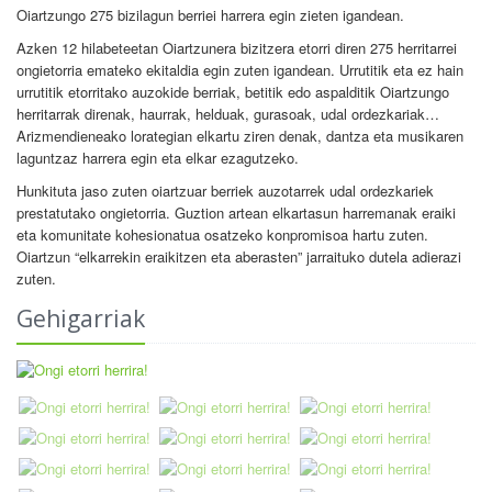
Oiartzungo 275 bizilagun berriei harrera egin zieten igandean.
Azken 12 hilabeteetan Oiartzunera bizitzera etorri diren 275 herritarrei
ongietorria emateko ekitaldia egin zuten igandean. Urrutitik eta ez hain
urrutitik etorritako auzokide berriak, betitik edo aspalditik Oiartzungo
herritarrak direnak, haurrak, helduak, gurasoak, udal ordezkariak…
Arizmendieneako lorategian elkartu ziren denak, dantza eta musikaren
laguntzaz harrera egin eta elkar ezagutzeko.
Hunkituta jaso zuten oiartzuar berriek auzotarrek udal ordezkariek
prestatutako ongietorria. Guztion artean elkartasun harremanak eraiki
eta komunitate kohesionatua osatzeko konpromisoa hartu zuten.
Oiartzun “elkarrekin eraikitzen eta aberasten” jarraituko dutela adierazi
zuten.
Gehigarriak