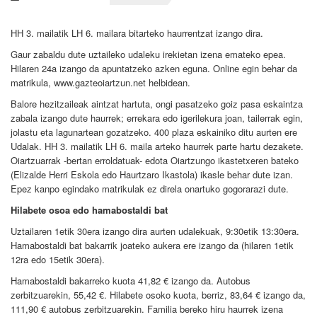
HH 3. mailatik LH 6. mailara bitarteko haurrentzat izango dira.
Gaur zabaldu dute uztaileko udaleku irekietan izena emateko epea.
Hilaren 24a izango da apuntatzeko azken eguna. Online egin behar da
matrikula, www.gazteoiartzun.net helbidean.
Balore hezitzaileak aintzat hartuta, ongi pasatzeko goiz pasa eskaintza
zabala izango dute haurrek; errekara edo igerilekura joan, tailerrak egin,
jolastu eta lagunartean gozatzeko. 400 plaza eskainiko ditu aurten ere
Udalak. HH 3. mailatik LH 6. maila arteko haurrek parte hartu dezakete.
Oiartzuarrak -bertan erroldatuak- edota Oiartzungo ikastetxeren bateko
(Elizalde Herri Eskola edo Haurtzaro Ikastola) ikasle behar dute izan.
Epez kanpo egindako matrikulak ez direla onartuko gogorarazi dute.
Hilabete osoa edo hamabostaldi bat
Uztailaren 1etik 30era izango dira aurten udalekuak, 9:30etik 13:30era.
Hamabostaldi bat bakarrik joateko aukera ere izango da (hilaren 1etik
12ra edo 15etik 30era).
Hamabostaldi bakarreko kuota 41,82 € izango da. Autobus
zerbitzuarekin, 55,42 €. Hilabete osoko kuota, berriz, 83,64 € izango da,
111,90 € autobus zerbitzuarekin. Familia bereko hiru haurrek izena