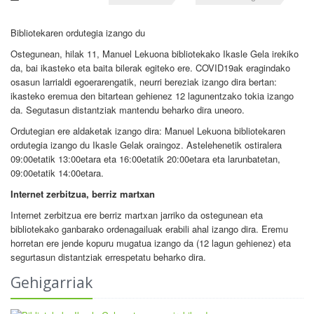
Bibliotekaren ordutegia izango du
Ostegunean, hilak 11, Manuel Lekuona bibliotekako Ikasle Gela irekiko
da, bai ikasteko eta baita bilerak egiteko ere. COVID19ak eragindako
osasun larrialdi egoerarengatik, neurri bereziak izango dira bertan:
ikasteko eremua den bitartean gehienez 12 lagunentzako tokia izango
da. Segutasun distantziak mantendu beharko dira uneoro.
Ordutegian ere aldaketak izango dira: Manuel Lekuona bibliotekaren
ordutegia izango du Ikasle Gelak oraingoz. Astelehenetik ostiralera
09:00etatik 13:00etara eta 16:00etatik 20:00etara eta larunbatetan,
09:00etatik 14:00etara.
Internet zerbitzua, berriz martxan
Internet zerbitzua ere berriz martxan jarriko da ostegunean eta
bibliotekako ganbarako ordenagailuak erabili ahal izango dira. Eremu
horretan ere jende kopuru mugatua izango da (12 lagun gehienez) eta
segurtasun distantziak errespetatu beharko dira.
Gehigarriak