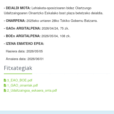
- DEIALDI MOTA:
Lehiaketa-oposizioaren bidez Oiartzungo
Udaltzaingoaren Oinarrizko Eskalako bost plaza betetzeko deialdia.
- ONARPENA:
2025eko urriaren 28ko Tokiko Gobernu Batzarra.
- GAOn ARGITALPENA:
2026/04/24, 75 zk.
- BOEn ARGITALPENA:
2026/05/04, 108 zk.
- IZENA EMATEKO EPEA:
Hasiera data: 2026/05/05
Amaiera data: 2026/06/01
Fitxategiak
3_EAO_BOE.pdf
1_GAO_oinarriak.pdf
2_Udaltzaingoa_eskaera_orria.pdf