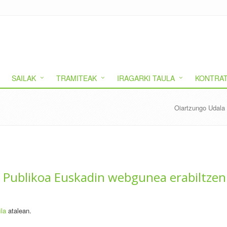
SAILAK
TRAMITEAK
IRAGARKI TAULA
KONTRAT
Oiartzungo Udala
 Publikoa Euskadin webgunea erabiltzen
ila
atalean.