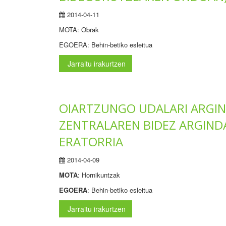
2014-04-11
MOTA: Obrak
EGOERA: Behin-betiko esleitua
Jarraitu irakurtzen
OIARTZUNGO UDALARI ARGI
ZENTRALAREN BIDEZ ARGINDA
ERATORRIA
2014-04-09
MOTA
: Hornikuntzak
EGOERA
: Behin-betiko esleitua
Jarraitu irakurtzen