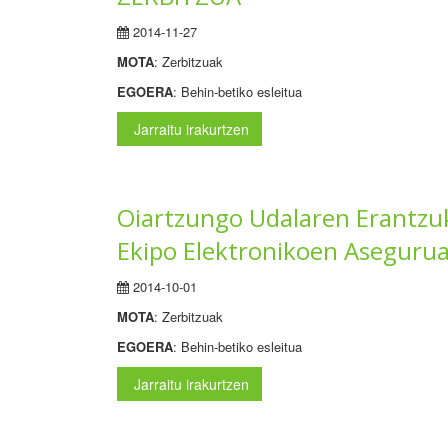
2014-11-27
MOTA
: Zerbitzuak
EGOERA
: Behin-betiko esleitua
Jarraitu irakurtzen
Oiartzungo Udalaren Erantzuk
Ekipo Elektronikoen Aseguru
2014-10-01
MOTA
: Zerbitzuak
EGOERA
: Behin-betiko esleitua
Jarraitu irakurtzen