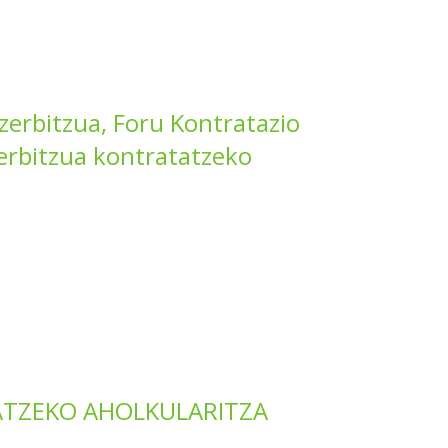
zerbitzua, Foru Kontratazio
erbitzua kontratatzeko
ATZEKO AHOLKULARITZA