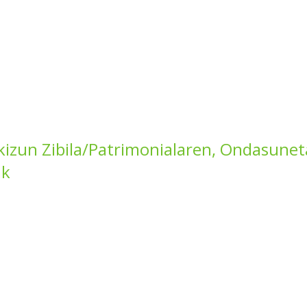
izun Zibila/Patrimonialaren, Ondasuneta
ak