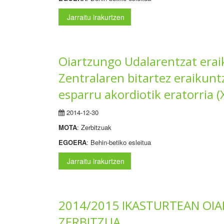
Jarraitu irakurtzen
Oiartzungo Udalarentzat erai
Zentralaren bitartez eraikun
esparru akordiotik eratorria 
2014-12-30
MOTA
: Zerbitzuak
EGOERA
: Behin-betiko esleitua
Jarraitu irakurtzen
2014/2015 IKASTURTEAN OI
ZERBITZUA