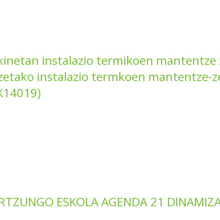
kinetan instalazio termikoen mantentze 
tzetako instalazio termkoen mantentze-z
(X14019)
ARTZUNGO ESKOLA AGENDA 21 DINAMIZ