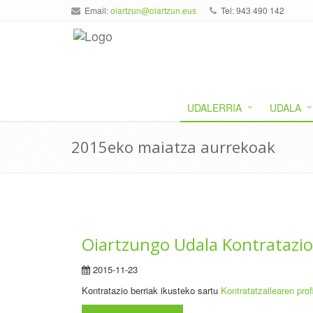
Email:
oiartzun@oiartzun.eus
Tel: 943 490 142
UDALERRIA
UDALA
2015eko maiatza aurrekoak
Oiartzungo Udala Kontratazio
2015-11-23
Kontratazio berriak ikusteko sartu
Kontratatzailearen prof