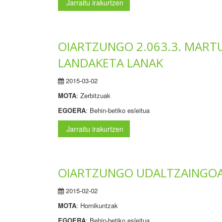
Jarraitu irakurtzen
OIARTZUNGO 2.063.3. MART
LANDAKETA LANAK
2015-03-02
MOTA
: Zerbitzuak
EGOERA
: Behin-betiko esleitua
Jarraitu irakurtzen
OIARTZUNGO UDALTZAINGOAR
2015-02-02
MOTA
: Hornikuntzak
EGOERA
: Behin-betiko esleitua