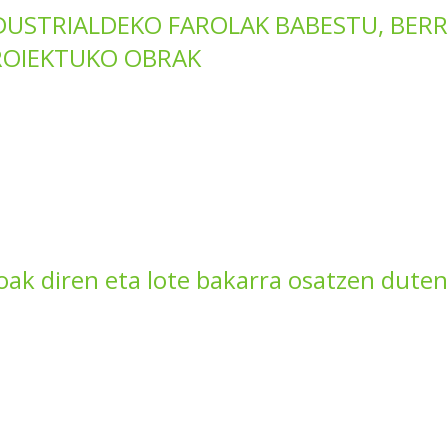
USTRIALDEKO FAROLAK BABESTU, BERR
ROIEKTUKO OBRAK
ak diren eta lote bakarra osatzen duten