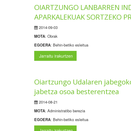
OIARTZUNGO LANBARREN IND
APARKALEKUAK SORTZEKO P
2014-09-03
MOTA
: Obrak
EGOERA
: Behin-betiko esleitua
Jarraitu irakurtzen
Oiartzungo Udalaren jabegoko
jabetza osoa besterentzea
2014-08-21
MOTA
: Administratibo berezia
EGOERA
: Behin-betiko esleitua
Jarraitu irakurtzen