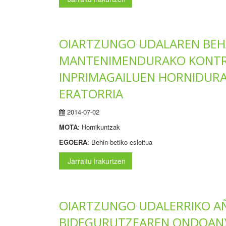
OIARTZUNGO UDALAREN BEH
MANTENIMENDURAKO KONTRA
INPRIMAGAILUEN HORNIDURA
ERATORRIA
2014-07-02
MOTA
: Hornikuntzak
EGOERA
: Behin-betiko esleitua
Jarraitu irakurtzen
OIARTZUNGO UDALERRIKO AÑ
BIDEGURUTZEAREN ONDOAN) 