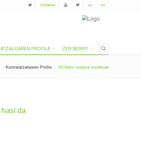
Ondarea
eu
es
ATZAILEAREN PROFILA
ZER BERRI?
Kontratatzailearen Profila
2015eko maiatza aurrekoak
 hasi da