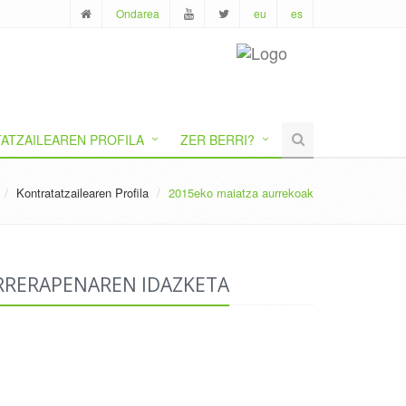
Ondarea
eu
es
ATZAILEAREN PROFILA
ZER BERRI?
Kontratatzailearen Profila
2015eko maiatza aurrekoak
RRERAPENAREN IDAZKETA