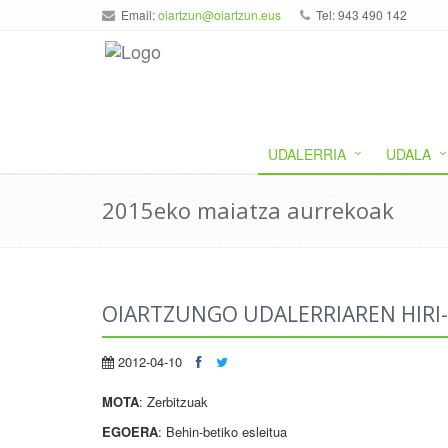
Email:
oiartzun@oiartzun.eus
Tel: 943 490 142
UDALERRIA
UDALA
2015eko maiatza aurrekoak
OIARTZUNGO UDALERRIAREN HIR
2012-04-10
MOTA
: Zerbitzuak
EGOERA
: Behin-betiko esleitua