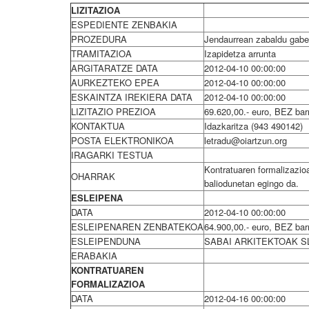
LIZITAZIOA
ESPEDIENTE ZENBAKIA
PROZEDURA
Jendaurrean zabaldu gabe
TRAMITAZIOA
Izapidetza arrunta
ARGITARATZE DATA
2012-04-10 00:00:00
AURKEZTEKO EPEA
2012-04-10 00:00:00
ESKAINTZA IREKIERA DATA
2012-04-10 00:00:00
LIZITAZIO PREZIOA
69.620,00.- euro, BEZ bar
KONTAKTUA
Idazkaritza (943 490142)
POSTA ELEKTRONIKOA
letradu@oiartzun.org
IRAGARKI TESTUA
Kontratuaren formalizazio
OHARRAK
baliodunetan egingo da.
ESLEIPENA
DATA
2012-04-10 00:00:00
ESLEIPENAREN ZENBATEKOA
64.900,00.- euro, BEZ bar
ESLEIPENDUNA
SABAI ARKITEKTOAK S
ERABAKIA
KONTRATUAREN
FORMALIZAZIOA
DATA
2012-04-16 00:00:00