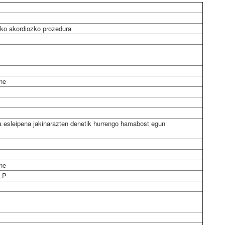
ko akordiozko prozedura
ne
a esleipena jakinarazten denetik hurrengo hamabost egun
ne
LP