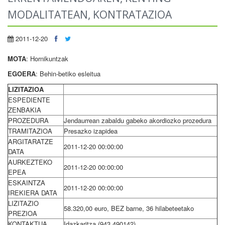
MODALITATEAN, KONTRATAZIOA
2011-12-20
MOTA
: Hornikuntzak
EGOERA
: Behin-betiko esleitua
LIZITAZIOA
ESPEDIENTE
ZENBAKIA
PROZEDURA
Jendaurrean zabaldu gabeko akordiozko prozedura
TRAMITAZIOA
Presazko izapidea
ARGITARATZE
2011-12-20 00:00:00
DATA
AURKEZTEKO
2011-12-20 00:00:00
EPEA
ESKAINTZA
2011-12-20 00:00:00
IREKIERA DATA
LIZITAZIO
58.320,00 euro, BEZ barne, 36 hilabeteetako
PREZIOA
KONTAKTUA
Idazkaritza (943 490142)