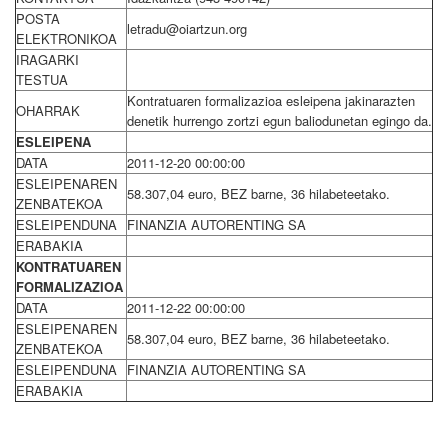
POSTA
letradu@oiartzun.org
ELEKTRONIKOA
IRAGARKI
TESTUA
Kontratuaren formalizazioa esleipena jakinarazten
OHARRAK
denetik hurrengo zortzi egun baliodunetan egingo da.
ESLEIPENA
DATA
2011-12-20 00:00:00
ESLEIPENAREN
58.307,04 euro, BEZ barne, 36 hilabeteetako.
ZENBATEKOA
ESLEIPENDUNA
FINANZIA AUTORENTING SA
ERABAKIA
KONTRATUAREN
FORMALIZAZIOA
DATA
2011-12-22 00:00:00
ESLEIPENAREN
58.307,04 euro, BEZ barne, 36 hilabeteetako.
ZENBATEKOA
ESLEIPENDUNA
FINANZIA AUTORENTING SA
ERABAKIA