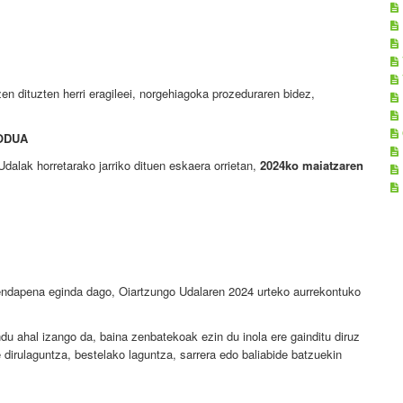
zen dituzten herri eragileei, norgehiagoka prozeduraren bidez,
ODUA
dalak horretarako jarriko dituen eskaera orrietan,
2024ko maiatzaren
zendapena eginda dago, Oiartzungo Udalaren 2024 urteko aurrekontuko
.
u ahal izango da, baina zenbatekoak ezin du inola ere gainditu diruz
 dirulaguntza, bestelako laguntza, sarrera edo baliabide batzuekin