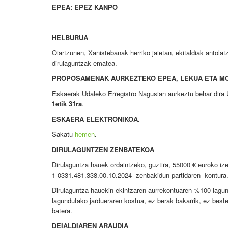
EPEA: EPEZ KANPO
HELBURUA
Oiartzunen, Xanistebanak herriko jaietan, ekitaldiak antolat
dirulaguntzak ematea.
PROPOSAMENAK AURKEZTEKO EPEA, LEKUA ETA M
Eskaerak Udaleko Erregistro Nagusian aurkeztu behar dira U
1etik 31ra
.
ESKAERA ELEKTRONIKOA.
Sakatu
hemen
.
DIRULAGUNTZEN ZENBATEKOA
Dirulaguntza hauek ordaintzeko, guztira, 55000 € euroko i
1 0331.481.338.00.10.2024 zenbakidun partidaren kontura
Dirulaguntza hauekin ekintzaren aurrekontuaren %100 lagund
lagundutako jardueraren kostua, ez berak bakarrik, ez beste
batera.
DEIALDIAREN ARAUDIA