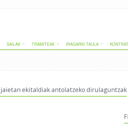
SAILAK
TRAMITEAK
IRAGARKI TAULA
KONTRAT
aietan ekitaldiak antolatzeko dirulaguntzak
F