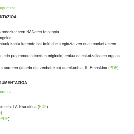
ulaguntzak
NTAZIOA
 ordezkariaren NANaren fotokopia.
agokio.
atuak kontu korronte bat ireki duela egiaztatzen duen banketxearen
en edo programaren txosten originala, erakunde eskatzailearen organo
sarreren (jatorria eta zenbatekoa) aurrekontua. II. Eranskina (
PDF
)
OKUMENTAZIOA
hemen
.
emoria. IV. Eranskina (
PDF
)
F
)
(
PDF
)