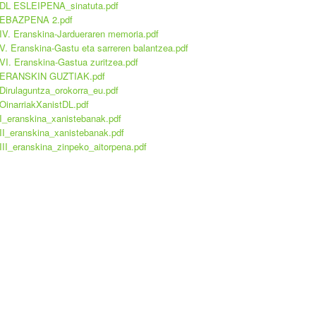
DL ESLEIPENA_sinatuta.pdf
EBAZPENA 2.pdf
IV. Eranskina-Jardueraren memoria.pdf
V. Eranskina-Gastu eta sarreren balantzea.pdf
VI. Eranskina-Gastua zuritzea.pdf
ERANSKIN GUZTIAK.pdf
Dirulaguntza_orokorra_eu.pdf
OinarriakXanistDL.pdf
I_eranskina_xanistebanak.pdf
II_eranskina_xanistebanak.pdf
III_eranskina_zinpeko_aitorpena.pdf