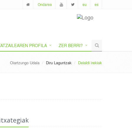
Ondarea
eu
es
ATZAILEAREN PROFILA
ZER BERRI?
Oiartzungo Udala
Diru Laguntzak
Deialdi irekiak
itxategiak