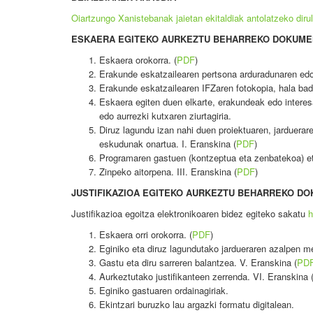
Oiartzungo Xanistebanak jaietan ekitaldiak antolatzeko dir
ESKAERA EGITEKO AURKEZTU BEHARREKO DOKUME
Eskaera orokorra. (
PDF
)
Erakunde eskatzailearen pertsona arduradunaren edo
Erakunde eskatzailearen IFZaren fotokopia, hala bad
Eskaera egiten duen elkarte, erakundeak edo interes
edo aurrezki kutxaren ziurtagiria.
Diruz lagundu izan nahi duen proiektuaren, jarduerar
eskudunak onartua. I. Eranskina (
PDF
)
Programaren gastuen (kontzeptua eta zenbatekoa) eta 
Zinpeko aitorpena. III. Eranskina (
PDF
)
JUSTIFIKAZIOA EGITEKO AURKEZTU BEHARREKO D
Justifikazioa egoitza elektronikoaren bidez egiteko sakatu
Eskaera orri orokorra. (
PDF
)
Eginiko eta diruz lagundutako jardueraren azalpen m
Gastu eta diru sarreren balantzea. V. Eranskina (
PD
Aurkeztutako justifikanteen zerrenda. VI. Eranskina 
Eginiko gastuaren ordainagiriak.
Ekintzari buruzko lau argazki formatu digitalean.