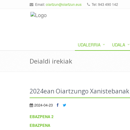
Email:
oiartzun@oiartzun.eus
Tel: 943 490 142
UDALERRIA
UDALA
Deialdi irekiak
2024ean Oiartzungo Xanistebanak j
2024-04-23
EBAZPENA 2
EBAZPENA